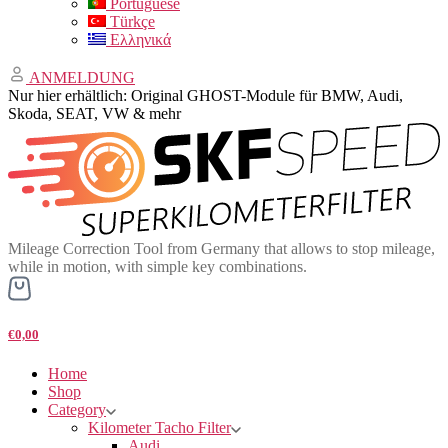
Portuguese
Türkçe
Ελληνικά
ANMELDUNG
Nur hier erhältlich: Original GHOST-Module für BMW, Audi,
Skoda, SEAT, VW & mehr
Mileage Correction Tool from Germany that allows to stop mileage,
while in motion, with simple key combinations.
€0,00
Home
Shop
Category
Kilometer Tacho Filter
Audi