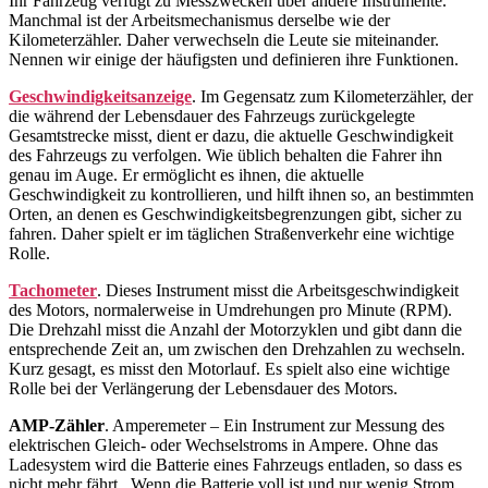
Ihr Fahrzeug verfügt zu Messzwecken über andere Instrumente.
Manchmal ist der Arbeitsmechanismus derselbe wie der
Kilometerzähler. Daher verwechseln die Leute sie miteinander.
Nennen wir einige der häufigsten und definieren ihre Funktionen.
Geschwindigkeitsanzeige
. Im Gegensatz zum Kilometerzähler, der
die während der Lebensdauer des Fahrzeugs zurückgelegte
Gesamtstrecke misst, dient er dazu, die aktuelle Geschwindigkeit
des Fahrzeugs zu verfolgen. Wie üblich behalten die Fahrer ihn
genau im Auge. Er ermöglicht es ihnen, die aktuelle
Geschwindigkeit zu kontrollieren, und hilft ihnen so, an bestimmten
Orten, an denen es Geschwindigkeitsbegrenzungen gibt, sicher zu
fahren. Daher spielt er im täglichen Straßenverkehr eine wichtige
Rolle.
Tachometer
. Dieses Instrument misst die Arbeitsgeschwindigkeit
des Motors, normalerweise in Umdrehungen pro Minute (RPM).
Die Drehzahl misst die Anzahl der Motorzyklen und gibt dann die
entsprechende Zeit an, um zwischen den Drehzahlen zu wechseln.
Kurz gesagt, es misst den Motorlauf. Es spielt also eine wichtige
Rolle bei der Verlängerung der Lebensdauer des Motors.
AMP-Zähler
. Amperemeter – Ein Instrument zur Messung des
elektrischen Gleich- oder Wechselstroms in Ampere. Ohne das
Ladesystem wird die Batterie eines Fahrzeugs entladen, so dass es
nicht mehr fährt. Wenn die Batterie voll ist und nur wenig Strom