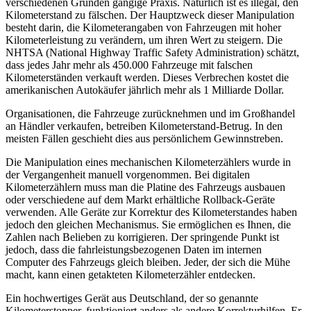
verschiedenen Gründen gängige Praxis. Natürlich ist es illegal, den
Kilometerstand zu fälschen. Der Hauptzweck dieser Manipulation
besteht darin, die Kilometerangaben von Fahrzeugen mit hoher
Kilometerleistung zu verändern, um ihren Wert zu steigern. Die
NHTSA (National Highway Traffic Safety Administration) schätzt,
dass jedes Jahr mehr als 450.000 Fahrzeuge mit falschen
Kilometerständen verkauft werden. Dieses Verbrechen kostet die
amerikanischen Autokäufer jährlich mehr als 1 Milliarde Dollar.
Organisationen, die Fahrzeuge zurücknehmen und im Großhandel
an Händler verkaufen, betreiben Kilometerstand-Betrug. In den
meisten Fällen geschieht dies aus persönlichem Gewinnstreben.
Die Manipulation eines mechanischen Kilometerzählers wurde in
der Vergangenheit manuell vorgenommen. Bei digitalen
Kilometerzählern muss man die Platine des Fahrzeugs ausbauen
oder verschiedene auf dem Markt erhältliche Rollback-Geräte
verwenden. Alle Geräte zur Korrektur des Kilometerstandes haben
jedoch den gleichen Mechanismus. Sie ermöglichen es Ihnen, die
Zahlen nach Belieben zu korrigieren. Der springende Punkt ist
jedoch, dass die fahrleistungsbezogenen Daten im internen
Computer des Fahrzeugs gleich bleiben. Jeder, der sich die Mühe
macht, kann einen getakteten Kilometerzähler entdecken.
Ein hochwertiges Gerät aus Deutschland, der so genannte
Kilometerstopper, funktioniert anders als andere Korrekturhilfen. Er