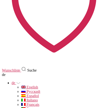
Wunschliste
Suche
de
de
English
Русский
Español
Italiano
Français