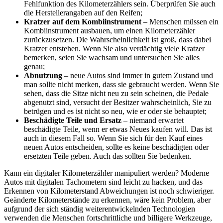
Fehlfunktion des Kilometerzählers sein. Überprüfen Sie auch
die Herstellerangaben auf den Reifen;
Kratzer auf dem Kombiinstrument
– Menschen müssen ein
Kombiinstrument ausbauen, um einen Kilometerzähler
zurückzusetzen. Die Wahrscheinlichkeit ist groß, dass dabei
Kratzer entstehen. Wenn Sie also verdächtig viele Kratzer
bemerken, seien Sie wachsam und untersuchen Sie alles
genau;
Abnutzung
– neue Autos sind immer in gutem Zustand und
man sollte nicht merken, dass sie gebraucht werden. Wenn Sie
sehen, dass die Sitze nicht neu zu sein scheinen, die Pedale
abgenutzt sind, versucht der Besitzer wahrscheinlich, Sie zu
betrügen und es ist nicht so neu, wie er oder sie behauptet;
Beschädigte Teile und Ersatz
– niemand erwartet
beschädigte Teile, wenn er etwas Neues kaufen will. Das ist
auch in diesem Fall so. Wenn Sie sich für den Kauf eines
neuen Autos entscheiden, sollte es keine beschädigten oder
ersetzten Teile geben. Auch das sollten Sie bedenken.
Kann ein digitaler Kilometerzähler manipuliert werden? Moderne
Autos mit digitalen Tachometern sind leicht zu hacken, und das
Erkennen von Kilometerstand Abweichungen ist noch schwieriger.
Geänderte Kilometerstände zu erkennen, wäre kein Problem, aber
aufgrund der sich ständig weiterentwickelnden Technologien
verwenden die Menschen fortschrittliche und billigere Werkzeuge,