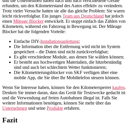
und die Unternehmen haben nach und nach verschiedene Geräte
erfunden, um den Kilometerstand des Autos effektiv zu verändern.
Trotz vieler Versuche hatten sie alle das gleiche Problem: Sie waren
leicht rückverfolgbar. Ein junges
Team aus Deutschland
hat jedoch
einen
Mileage Blocker
entwickelt. Er stoppt einfach das Zählen von
Kilometern, während ein Fahrzeug in Bewegung ist. Der Mileage
Blocker hat die folgenden Vorteile:
Einfache DIY-
Installationsanleitung
;
Die Information über die Entfernung wird nicht im System
gespeichert – die Daten sind nicht zurückverfolgbar;
Es gibt verschiedene Module, aus denen Sie wählen können;
Er besteht aus hochwertigen Materialien, die hitzebeständig
sind und auch bei schlechtem Wetter funktionieren;
Die Kilometrierungsblocker von SKF verfügen über eine
mobile App, die Sie über Ihr Mobiltelefon steuern können.
Wenn Sie Interesse haben, können Sie den Kilometersperrer
kaufen
.
Denken Sie immer daran, dass das Gerät für Testzwecke gedacht ist
und die Verwendung auf freien Autobahnen illegal ist. Falls Sie
weitere Informationen benötigen, können Sie mehr über das
Unternehmen
und seine
Produkte
erfahren.
Fazit