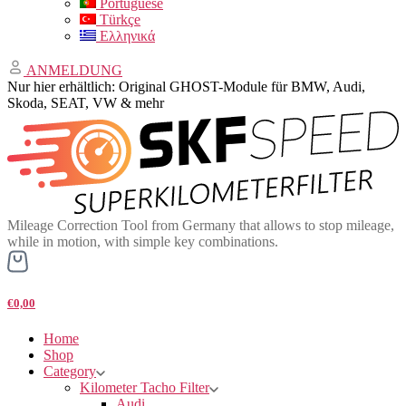
Portuguese
Türkçe
Ελληνικά
ANMELDUNG
Nur hier erhältlich: Original GHOST-Module für BMW, Audi,
Skoda, SEAT, VW & mehr
Mileage Correction Tool from Germany that allows to stop mileage,
while in motion, with simple key combinations.
€0,00
Home
Shop
Category
Kilometer Tacho Filter
Audi