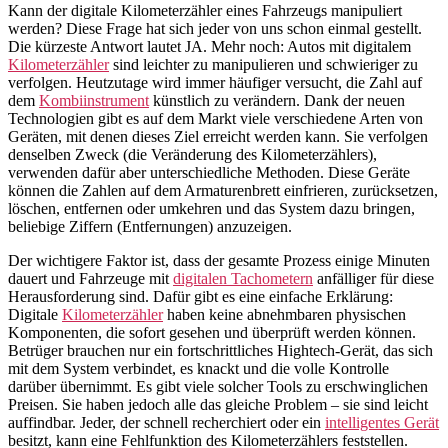
Kann der digitale Kilometerzähler eines Fahrzeugs manipuliert
werden? Diese Frage hat sich jeder von uns schon einmal gestellt.
Die kürzeste Antwort lautet JA. Mehr noch: Autos mit digitalem
Kilometerzähler
sind leichter zu manipulieren und schwieriger zu
verfolgen. Heutzutage wird immer häufiger versucht, die Zahl auf
dem
Kombiinstrument
künstlich zu verändern. Dank der neuen
Technologien gibt es auf dem Markt viele verschiedene Arten von
Geräten, mit denen dieses Ziel erreicht werden kann. Sie verfolgen
denselben Zweck (die Veränderung des Kilometerzählers),
verwenden dafür aber unterschiedliche Methoden. Diese Geräte
können die Zahlen auf dem Armaturenbrett einfrieren, zurücksetzen,
löschen, entfernen oder umkehren und das System dazu bringen,
beliebige Ziffern (Entfernungen) anzuzeigen.
Der wichtigere Faktor ist, dass der gesamte Prozess einige Minuten
dauert und Fahrzeuge mit
digitalen Tachometern
anfälliger für diese
Herausforderung sind. Dafür gibt es eine einfache Erklärung:
Digitale
Kilometerzähler
haben keine abnehmbaren physischen
Komponenten, die sofort gesehen und überprüft werden können.
Betrüger brauchen nur ein fortschrittliches Hightech-Gerät, das sich
mit dem System verbindet, es knackt und die volle Kontrolle
darüber übernimmt. Es gibt viele solcher Tools zu erschwinglichen
Preisen. Sie haben jedoch alle das gleiche Problem – sie sind leicht
auffindbar. Jeder, der schnell recherchiert oder ein
intelligentes Gerät
besitzt, kann eine Fehlfunktion des Kilometerzählers feststellen.