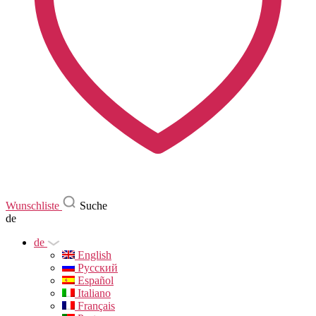
Wunschliste
Suche
de
de
English
Русский
Español
Italiano
Français