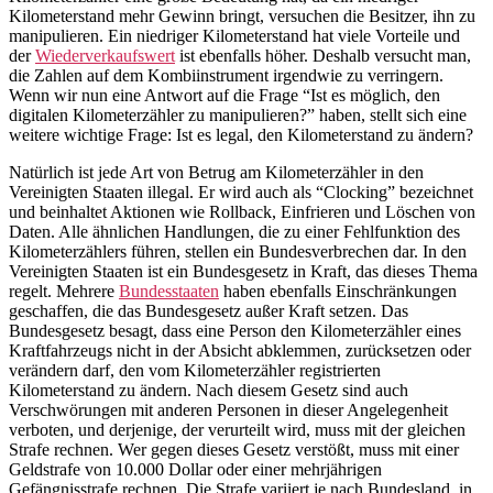
Kilometerstand mehr Gewinn bringt, versuchen die Besitzer, ihn zu
manipulieren. Ein niedriger Kilometerstand hat viele Vorteile und
der
Wiederverkaufswert
ist ebenfalls höher. Deshalb versucht man,
die Zahlen auf dem Kombiinstrument irgendwie zu verringern.
Wenn wir nun eine Antwort auf die Frage “Ist es möglich, den
digitalen Kilometerzähler zu manipulieren?” haben, stellt sich eine
weitere wichtige Frage: Ist es legal, den Kilometerstand zu ändern?
Natürlich ist jede Art von Betrug am Kilometerzähler in den
Vereinigten Staaten illegal. Er wird auch als “Clocking” bezeichnet
und beinhaltet Aktionen wie Rollback, Einfrieren und Löschen von
Daten. Alle ähnlichen Handlungen, die zu einer Fehlfunktion des
Kilometerzählers führen, stellen ein Bundesverbrechen dar. In den
Vereinigten Staaten ist ein Bundesgesetz in Kraft, das dieses Thema
regelt. Mehrere
Bundesstaaten
haben ebenfalls Einschränkungen
geschaffen, die das Bundesgesetz außer Kraft setzen. Das
Bundesgesetz besagt, dass eine Person den Kilometerzähler eines
Kraftfahrzeugs nicht in der Absicht abklemmen, zurücksetzen oder
verändern darf, den vom Kilometerzähler registrierten
Kilometerstand zu ändern. Nach diesem Gesetz sind auch
Verschwörungen mit anderen Personen in dieser Angelegenheit
verboten, und derjenige, der verurteilt wird, muss mit der gleichen
Strafe rechnen. Wer gegen dieses Gesetz verstößt, muss mit einer
Geldstrafe von 10.000 Dollar oder einer mehrjährigen
Gefängnisstrafe rechnen. Die Strafe variiert je nach Bundesland, in