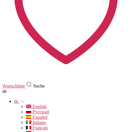
Wunschliste
Suche
de
de
English
Русский
Español
Italiano
Français