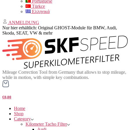
Portuguese
Türkçe
Ελληνικά
ANMELDUNG
Nur hier erhältlich: Original GHOST-Module für BMW, Audi,
Skoda, SEAT, VW & mehr
Mileage Correction Tool from Germany that allows to stop mileage,
while in motion, with simple key combinations.
€0,00
Home
Shop
Category
Kilometer Tacho Filter
Audi