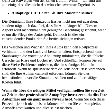
Ganz zu schweigen von der kalten Luft im Winter – wir sind uns
alle einig, dass dies nicht das wünschenswerteste Ergebnis ist.
Autopflege 101: Halten Sie Ihre Maschine sauber
Die Reinigung Ihres Fahrzeugs lässt es nicht nur gut aussehen,
sondern trägt auch dazu bei, dass Ihr Auto länger hält. Diesem
Aspekt wird manchmal nicht genügend Beachtung geschenkt, wenn
es um die Pflege des Autos geht. Dennoch ist dies ein
entscheidender Punkt, den Sie berücksichtigen müssen.
Das Waschen und Wachsen Ihres Autos kann den Rostprozess
verhindern und den Lack viel besser erhalten. Entsprechend kann
Staubsaugen die vorzeitige Abnutzung minimieren, die die übliche
Ursache für Risse und Löcher ist. Und schließlich können Sie auf
diese Weise Probleme entdecken, die ein sofortiges Handeln
erfordern. Wenn beispielsweise defekte Teile oder Risse vorhanden
sind, die Ihre Aufmerksamkeit erfordern, können Sie dies
herausfinden, bevor die Situation eskaliert und zu übermäßigen
Kosten führt.
Wenn Sie über die nötigen Mittel verfügen, sollten Sie von Zeit
zu Zeit in eine professionelle Autopflege investieren, da dies Ihre
Autopflege auf ein ganz neues Niveau hebt.
Wenn Sie sich diese
Prozedur jedoch nicht leisten können, können Sie ein komplettes
Autopflegeset kaufen und alles selbst machen.