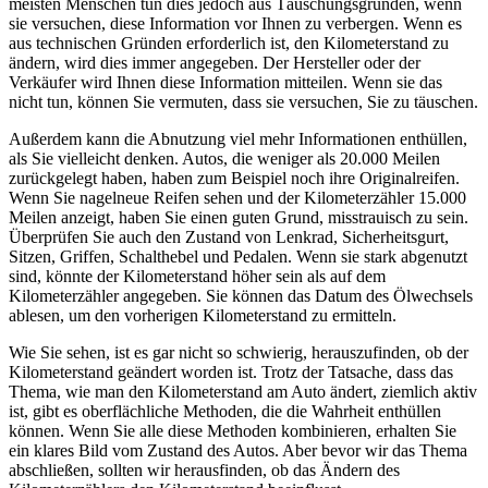
meisten Menschen tun dies jedoch aus Täuschungsgründen, wenn
sie versuchen, diese Information vor Ihnen zu verbergen. Wenn es
aus technischen Gründen erforderlich ist, den Kilometerstand zu
ändern, wird dies immer angegeben. Der Hersteller oder der
Verkäufer wird Ihnen diese Information mitteilen. Wenn sie das
nicht tun, können Sie vermuten, dass sie versuchen, Sie zu täuschen.
Außerdem kann die Abnutzung viel mehr Informationen enthüllen,
als Sie vielleicht denken. Autos, die weniger als 20.000 Meilen
zurückgelegt haben, haben zum Beispiel noch ihre Originalreifen.
Wenn Sie nagelneue Reifen sehen und der Kilometerzähler 15.000
Meilen anzeigt, haben Sie einen guten Grund, misstrauisch zu sein.
Überprüfen Sie auch den Zustand von Lenkrad, Sicherheitsgurt,
Sitzen, Griffen, Schalthebel und Pedalen. Wenn sie stark abgenutzt
sind, könnte der Kilometerstand höher sein als auf dem
Kilometerzähler angegeben. Sie können das Datum des Ölwechsels
ablesen, um den vorherigen Kilometerstand zu ermitteln.
Wie Sie sehen, ist es gar nicht so schwierig, herauszufinden, ob der
Kilometerstand geändert worden ist. Trotz der Tatsache, dass das
Thema, wie man den Kilometerstand am Auto ändert, ziemlich aktiv
ist, gibt es oberflächliche Methoden, die die Wahrheit enthüllen
können. Wenn Sie alle diese Methoden kombinieren, erhalten Sie
ein klares Bild vom Zustand des Autos. Aber bevor wir das Thema
abschließen, sollten wir herausfinden, ob das Ändern des