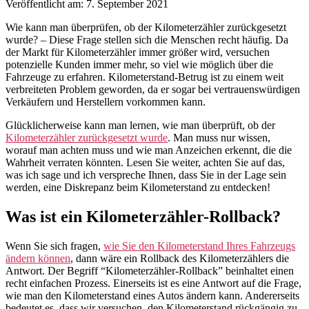
Veröffentlicht am: 7. September 2021
Wie kann man überprüfen, ob der Kilometerzähler zurückgesetzt
wurde? – Diese Frage stellen sich die Menschen recht häufig. Da
der Markt für Kilometerzähler immer größer wird, versuchen
potenzielle Kunden immer mehr, so viel wie möglich über die
Fahrzeuge zu erfahren. Kilometerstand-Betrug ist zu einem weit
verbreiteten Problem geworden, da er sogar bei vertrauenswürdigen
Verkäufern und Herstellern vorkommen kann.
Glücklicherweise kann man lernen, wie man überprüft, ob der
Kilometerzähler zurückgesetzt wurde
. Man muss nur wissen,
worauf man achten muss und wie man Anzeichen erkennt, die die
Wahrheit verraten könnten. Lesen Sie weiter, achten Sie auf das,
was ich sage und ich verspreche Ihnen, dass Sie in der Lage sein
werden, eine Diskrepanz beim Kilometerstand zu entdecken!
Was ist ein Kilometerzähler-Rollback?
Wenn Sie sich fragen,
wie Sie den Kilometerstand Ihres Fahrzeugs
ändern können
, dann wäre ein Rollback des Kilometerzählers die
Antwort. Der Begriff “Kilometerzähler-Rollback” beinhaltet einen
recht einfachen Prozess. Einerseits ist es eine Antwort auf die Frage,
wie man den Kilometerstand eines Autos ändern kann. Andererseits
bedeutet es, dass wir versuchen, den Kilometerstand rückgängig zu