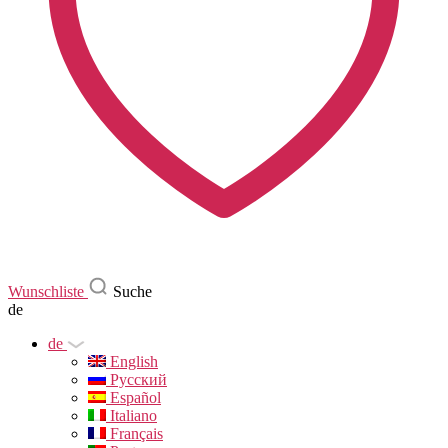
Wunschliste
Suche
de
de
English
Русский
Español
Italiano
Français