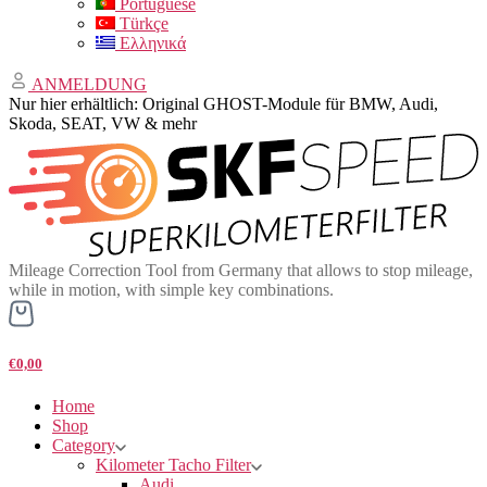
Portuguese
Türkçe
Ελληνικά
ANMELDUNG
Nur hier erhältlich: Original GHOST-Module für BMW, Audi,
Skoda, SEAT, VW & mehr
Mileage Correction Tool from Germany that allows to stop mileage,
while in motion, with simple key combinations.
€0,00
Home
Shop
Category
Kilometer Tacho Filter
Audi