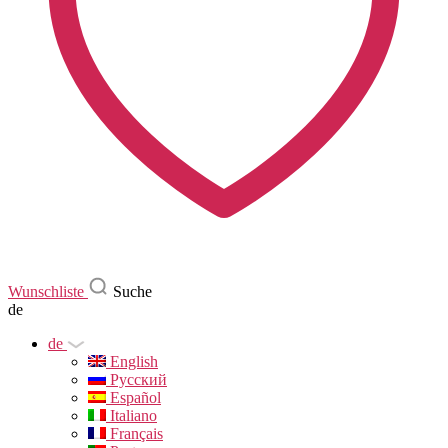
Wunschliste
Suche
de
de
English
Русский
Español
Italiano
Français