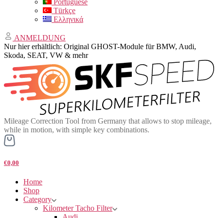
Portuguese
Türkçe
Ελληνικά
ANMELDUNG
Nur hier erhältlich: Original GHOST-Module für BMW, Audi,
Skoda, SEAT, VW & mehr
Mileage Correction Tool from Germany that allows to stop mileage,
while in motion, with simple key combinations.
€0,00
Home
Shop
Category
Kilometer Tacho Filter
Audi