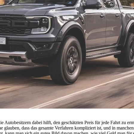
e Autobesitzern dabei hilft, den geschätzten Preis für jede Fahrt zu er
 glauben, dass das gesamte Verfahren kompliziert ist, und in manchen Fä
t, kann man sich ein gutes Bild davon machen, wie viel Geld man für ei