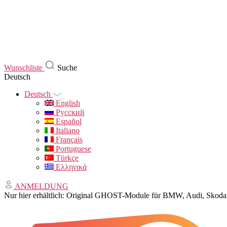
Wunschliste
Suche
Deutsch
Deutsch
English
Русский
Español
Italiano
Français
Portuguese
Türkçe
Ελληνικά
ANMELDUNG
Nur hier erhältlich: Original GHOST-Module für BMW, Audi, Sko