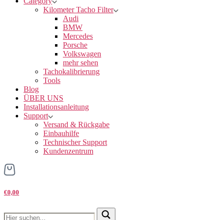
Category
Kilometer Tacho Filter
Audi
BMW
Mercedes
Porsche
Volkswagen
mehr sehen
Tachokalibrierung
Tools
Blog
ÜBER UNS
Installationsanleitung
Support
Versand & Rückgabe
Einbauhilfe
Technischer Support
Kundenzentrum
€0,00