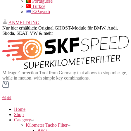
Portuguese
Türkçe
Ελληνικά
ANMELDUNG
Nur hier erhältlich: Original GHOST-Module für BMW, Audi,
Skoda, SEAT, VW & mehr
Mileage Correction Tool from Germany that allows to stop mileage,
while in motion, with simple key combinations.
€0,00
Home
Shop
Category
Kilometer Tacho Filter
Audi