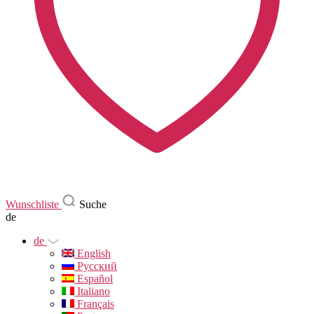
Wunschliste
Suche
de
de
English
Русский
Español
Italiano
Français