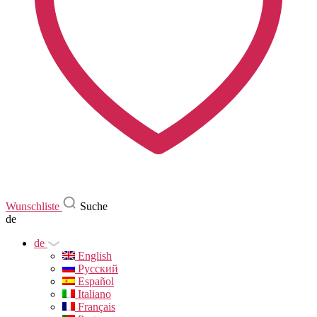
Wunschliste
Suche
de
de
English
Русский
Español
Italiano
Français