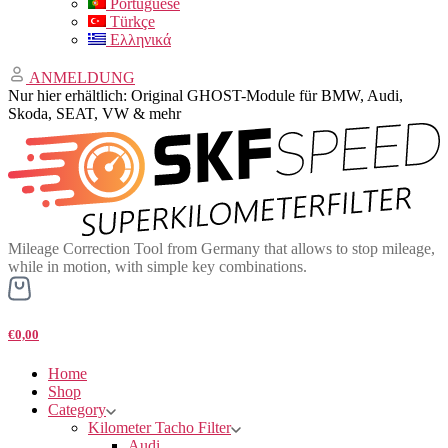
Portuguese
Türkçe
Ελληνικά
ANMELDUNG
Nur hier erhältlich: Original GHOST-Module für BMW, Audi,
Skoda, SEAT, VW & mehr
Mileage Correction Tool from Germany that allows to stop mileage,
while in motion, with simple key combinations.
€0,00
Home
Shop
Category
Kilometer Tacho Filter
Audi