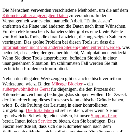
Die Menschen verwenden verschiedene Methoden, um die auf dem
Kilometerzähler angezeigten Daten
zu verändern. In der
Vergangenheit war es eine manuelle Arbeit. “Enthusiasten”
entfernten die Platte und änderten die Daten nach ihren Wünschen.
Für den elektronischen Kilometerzähler gibt es eine breite Palette
von Rollback-Tools, die darauf abzielen, die angezeigten Zahlen zu
verringern. Das größte Problem bei diesen Tools ist, dass die
Informationen nicht von anderen Steuergeräten entfernt werden,
was
bedeutet, dass jeder, der genauer hinsieht, Manipulationen entdeckt.
Wenn Sie diese Tools ausprobieren, befinden Sie sich in einer
unangenehmen Situation. Im schlimmsten Fall werden Sie mit
rechtlichen Problemen konfrontiert.
Neben den illegalen Werkzeugen gibt es auch ethisch vertretbare
Werkzeuge, wie z. B. den
Mileage Blocker
– ein
außergewöhnliches Gerät
für diejenigen, die den Prozess der
Kilometeraufzeichnung bedingungslos stoppen wollen. Der Zweck
der Unterbrechung dieses Prozesses kann ethische Gründe haben,
wie z. B. die Prüfung der Leistung in einer kontrollierten
Umgebung.
Die Installation
ist sehr einfach, aber wenn Sie auf
irgendwelche Schwierigkeiten stoßen, ist unser
Support-Team
bereit, Ihnen jeden
Service
zu bieten, den Sie benötigen. Das
Faszinierendste ist, dass sich die Kilometer auch nach dem
Entfernen des Moduls nicht sofort summieren. Sie können es auf