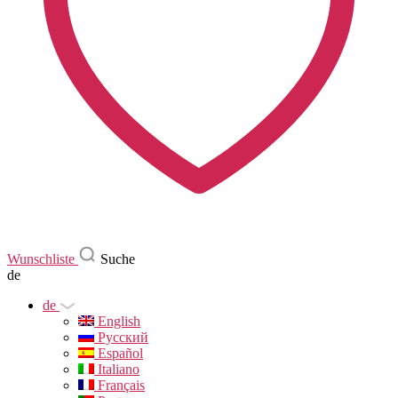
Wunschliste
Suche
de
de
English
Русский
Español
Italiano
Français