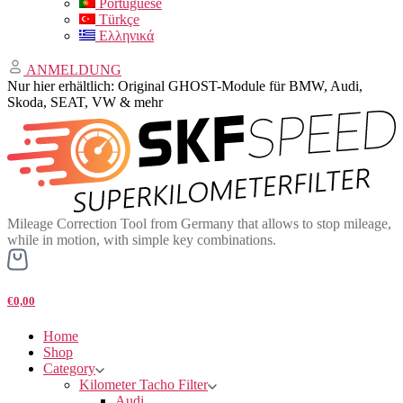
Portuguese
Türkçe
Ελληνικά
ANMELDUNG
Nur hier erhältlich: Original GHOST-Module für BMW, Audi,
Skoda, SEAT, VW & mehr
Mileage Correction Tool from Germany that allows to stop mileage,
while in motion, with simple key combinations.
€0,00
Home
Shop
Category
Kilometer Tacho Filter
Audi