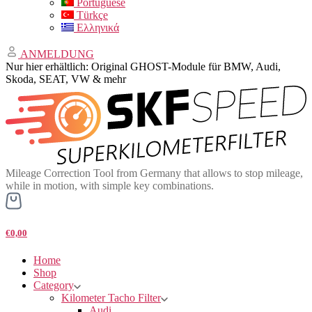
Portuguese
Türkçe
Ελληνικά
ANMELDUNG
Nur hier erhältlich: Original GHOST-Module für BMW, Audi,
Skoda, SEAT, VW & mehr
Mileage Correction Tool from Germany that allows to stop mileage,
while in motion, with simple key combinations.
€0,00
Home
Shop
Category
Kilometer Tacho Filter
Audi