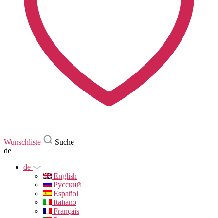
Wunschliste
Suche
de
de
English
Русский
Español
Italiano
Français