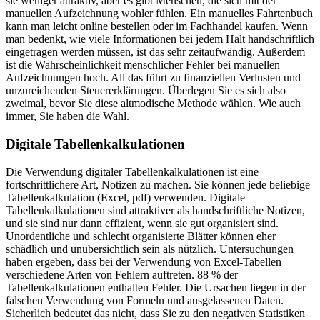
sie weniger attraktiv, aber es gibt Menschen, die sich mit der
manuellen Aufzeichnung wohler fühlen. Ein manuelles Fahrtenbuch
kann man leicht online bestellen oder im Fachhandel kaufen. Wenn
man bedenkt, wie viele Informationen bei jedem Halt handschriftlich
eingetragen werden müssen, ist das sehr zeitaufwändig. Außerdem
ist die Wahrscheinlichkeit menschlicher Fehler bei manuellen
Aufzeichnungen hoch. All das führt zu finanziellen Verlusten und
unzureichenden Steuererklärungen. Überlegen Sie es sich also
zweimal, bevor Sie diese altmodische Methode wählen. Wie auch
immer, Sie haben die Wahl.
Digitale Tabellenkalkulationen
Die Verwendung digitaler Tabellenkalkulationen ist eine
fortschrittlichere Art, Notizen zu machen. Sie können jede beliebige
Tabellenkalkulation (Excel, pdf) verwenden. Digitale
Tabellenkalkulationen sind attraktiver als handschriftliche Notizen,
und sie sind nur dann effizient, wenn sie gut organisiert sind.
Unordentliche und schlecht organisierte Blätter können eher
schädlich und unübersichtlich sein als nützlich. Untersuchungen
haben ergeben, dass bei der Verwendung von Excel-Tabellen
verschiedene Arten von Fehlern auftreten. 88 % der
Tabellenkalkulationen enthalten Fehler. Die Ursachen liegen in der
falschen Verwendung von Formeln und ausgelassenen Daten.
Sicherlich bedeutet das nicht, dass Sie zu den negativen Statistiken