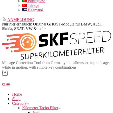
Portuguese
Türkçe
Ελληνικά
ANMELDUNG
Nur hier erhältlich: Original GHOST-Module für BMW, Audi,
Skoda, SEAT, VW & mehr
Mileage Correction Tool from Germany that allows to stop mileage,
while in motion, with simple key combinations.
€0,00
Home
Shop
Category
Kilometer Tacho Filter
Audi