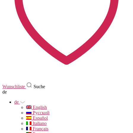
Wunschliste
Suche
de
de
English
Русский
Español
Italiano
Français