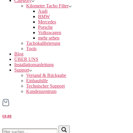
Category
Kilometer Tacho Filter
Audi
BMW
Mercedes
Porsche
Volkswagen
mehr sehen
Tachokalibrierung
Tools
Blog
ÜBER UNS
Installationsanleitung
Support
Versand & Rückgabe
Einbauhilfe
Technischer Support
Kundenzentrum
€0,00