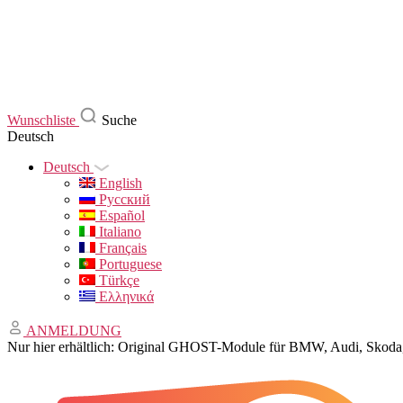
Wunschliste
Suche
Deutsch
Deutsch
English
Русский
Español
Italiano
Français
Portuguese
Türkçe
Ελληνικά
ANMELDUNG
Nur hier erhältlich: Original GHOST-Module für BMW, Audi, Sko