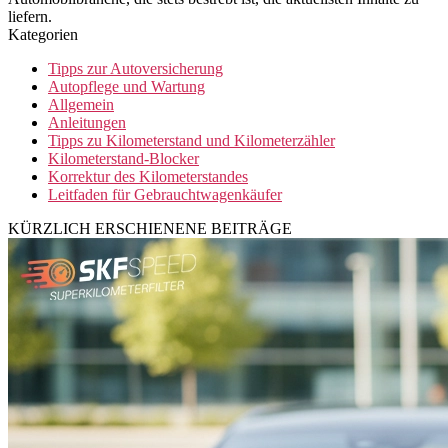
liefern.
Kategorien
Tipps zur Autoversicherung
Autopflege und Wartung
Allgemein
Anleitungen
Tipps zu Kilometerstand und Kilometerzähler
Kilometerstand-Blocker
Korrektur des Kilometerstandes
Leitfaden für Gebrauchtwagenkäufer
KÜRZLICH ERSCHIENENE BEITRÄGE