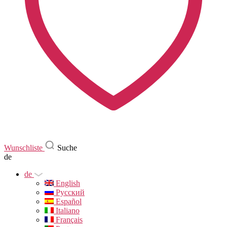
Wunschliste
Suche
de
de
English
Русский
Español
Italiano
Français