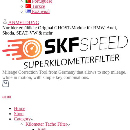
Portuguese
Türkçe
Ελληνικά
ANMELDUNG
Nur hier erhältlich: Original GHOST-Module für BMW, Audi,
Skoda, SEAT, VW & mehr
Mileage Correction Tool from Germany that allows to stop mileage,
while in motion, with simple key combinations.
€0,00
Home
Shop
Category
Kilometer Tacho Filter
Audi