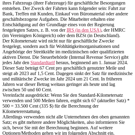
ihres Fahrzeugs (ihrer Fahrzeuge) für geschäftliche Besorgungen
entstehen. Der Zweck der Fahrten kann folgender sein: Fahrt zur
Bank, Treffen mit Kunden, Einkauf von Büromaterial oder andere
geschäftsbezogene Aufgaben. Die Mitarbeiter erhalten eine
Entschädigung auf der Grundlage eines von der Regierung
festgelegten Satzes, z. B. von der
IRS (in den USA)
, der HMRC
(im Vereinigten Königreich) oder dem BZSt (in Deutschland).
Der Kilometersatz wird nicht nur für geschäftliche Zwecke
festgelegt, sondern auch für Wohltätigkeitsorganisationen und
Angehörige der Streitkräfte im medizinischen oder qualifizierten
aktiven Dienst. Die Steuerbehörde (Internal Revenue Service) gibt
jedes Jahr den
Standardtarif
heraus, beginnend am 1. Januar 2024.
Dieser Satz beträgt 67 Cent pro geschäftlich genutzter Meile und
steigt ab 2023 auf 1,5 Cent. Dagegen sinkt der Satz für medizinische
und militärische Zwecke im Jahr 2024 um 21 Cent. In früheren
Jahren war dieser Betrag weitaus geringer als heute und lag
zwischen 50 und 60 Cent.
Vereinfacht ausgedrückt: Wenn Sie den Standard-Kilometersatz
verwenden und 500 Meilen fahren, ergibt sich 67 (aktueller Satz) *
500 = 33.500 Cent (335 $) für die Berechnung der
Kilometererstattung.
Allerdings verwenden nicht alle Unternehmen den oben genannten
Satz; es gibt mehrere andere Möglichkeiten, also informieren Sie
sich, bevor Sie mit der Berechnung beginnen. Auf weitere
Optionen/Methoden gehen wir im folgenden Abschnitt ein.