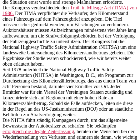
die Situation ernst wurde und strenge Maßnahmen erforderte.
Der Kongress verabschiedete den
Truth in Mileage Act (TIMA) von
1986.
Der TIMA verpflichtet die Verkäufer, den Kilometerstand
eines Fahrzeugs auf dem Fahrzeugbrief anzugeben. Die Titel
müssen sicher gedruckt werden, um Fälschungen zu verhindern.
Auktionshäuser müssen Aufzeichnungen mindestens vier Jahre lang
aufbewahren, um die Strafverfolgungsbehörden bei der Verfolgung
der Fahrzeuggeschichte zu unterstützen. Der Kongress hat die
National Highway Traffic Safety Administration (NHTSA) um eine
landesweite Untersuchung des Kilometerstandbetrugs gebeten. Die
Ergebnisse der Studie waren schockierend, wie wir bereits weiter
oben erläutert haben.
Seit 1978 unterhielt die National Highway Traffic Safety
Administration (NHTSA) in Washington, D.C., ein Programm zur
Durchsetzung des Kilometerzählerbetrugs, das aus einem Team von
acht Personen bestand, darunter vier Ermittler vor Ort. Jeder
Ermittler war für ein Viertel der Vereinigten Staaten zuständig und
konzentrierte sich auf Regionen mit einer hohen Rate an
Kilometerzählerbetrug. Sobald sie Fälle aufdecken, leiten sie diese
in der Regel an das US-Justizministerium (DOJ) oder an staatliche
Behörden zur Strafverfolgung weiter.
Die NHTA führt ständig Kampagnen durch, um das allgemeine
Bewusstsein der Autobesitzer zu schärfen. Sie bekämpfen
erfolgreich die illegale Zeiterfassung
, beraten die Menschen bei der
Wiederherstellung von Verlusten und erinnern sie daran, wie wichtig