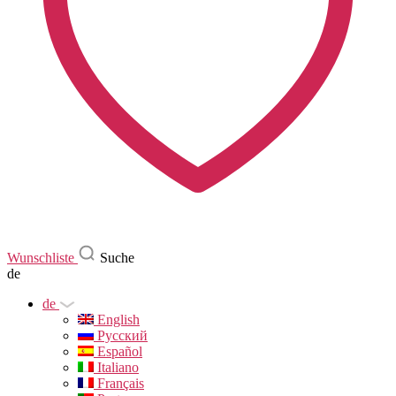
Wunschliste
Suche
de
de
English
Русский
Español
Italiano
Français