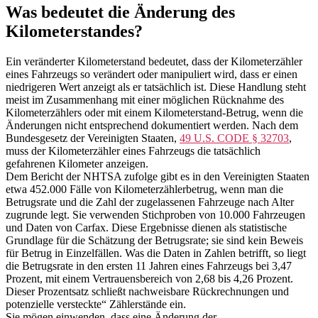
Was bedeutet die Änderung des
Kilometerstandes?
Ein veränderter Kilometerstand bedeutet, dass der Kilometerzähler
eines Fahrzeugs so verändert oder manipuliert wird, dass er einen
niedrigeren Wert anzeigt als er tatsächlich ist. Diese Handlung steht
meist im Zusammenhang mit einer möglichen Rücknahme des
Kilometerzählers oder mit einem Kilometerstand-Betrug, wenn die
Änderungen nicht entsprechend dokumentiert werden. Nach dem
Bundesgesetz der Vereinigten Staaten,
49 U.S. CODE § 32703
,
muss der Kilometerzähler eines Fahrzeugs die tatsächlich
gefahrenen Kilometer anzeigen.
Dem Bericht der NHTSA zufolge gibt es in den Vereinigten Staaten
etwa 452.000 Fälle von Kilometerzählerbetrug, wenn man die
Betrugsrate und die Zahl der zugelassenen Fahrzeuge nach Alter
zugrunde legt. Sie verwenden Stichproben von 10.000 Fahrzeugen
und Daten von Carfax. Diese Ergebnisse dienen als statistische
Grundlage für die Schätzung der Betrugsrate; sie sind kein Beweis
für Betrug in Einzelfällen. Was die Daten in Zahlen betrifft, so liegt
die Betrugsrate in den ersten 11 Jahren eines Fahrzeugs bei 3,47
Prozent, mit einem Vertrauensbereich von 2,68 bis 4,26 Prozent.
Dieser Prozentsatz schließt nachweisbare Rückrechnungen und
potenzielle versteckte“ Zählerstände ein.
Sie mögen einwenden, dass eine Änderung der