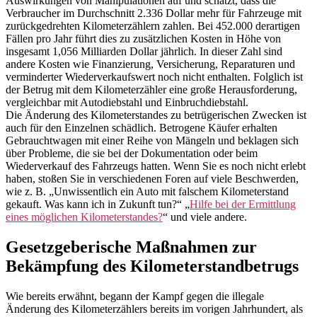
Auswirkungen von Manipulationen auf und schätzt, dass die
Verbraucher im Durchschnitt 2.336 Dollar mehr für Fahrzeuge mit
zurückgedrehten Kilometerzählern zahlen. Bei 452.000 derartigen
Fällen pro Jahr führt dies zu zusätzlichen Kosten in Höhe von
insgesamt 1,056 Milliarden Dollar jährlich. In dieser Zahl sind
andere Kosten wie Finanzierung, Versicherung, Reparaturen und
verminderter Wiederverkaufswert noch nicht enthalten. Folglich ist
der Betrug mit dem Kilometerzähler eine große Herausforderung,
vergleichbar mit Autodiebstahl und Einbruchdiebstahl.
Die Änderung des Kilometerstandes zu betrügerischen Zwecken ist
auch für den Einzelnen schädlich. Betrogene Käufer erhalten
Gebrauchtwagen mit einer Reihe von Mängeln und beklagen sich
über Probleme, die sie bei der Dokumentation oder beim
Wiederverkauf des Fahrzeugs hatten. Wenn Sie es noch nicht erlebt
haben, stoßen Sie in verschiedenen Foren auf viele Beschwerden,
wie z. B. „Unwissentlich ein Auto mit falschem Kilometerstand
gekauft. Was kann ich in Zukunft tun?“ „
Hilfe bei der Ermittlung
eines möglichen Kilometerstandes?
“ und viele andere.
Gesetzgeberische Maßnahmen zur
Bekämpfung des Kilometerstandbetrugs
Wie bereits erwähnt, begann der Kampf gegen die illegale
Änderung des Kilometerzählers bereits im vorigen Jahrhundert, als