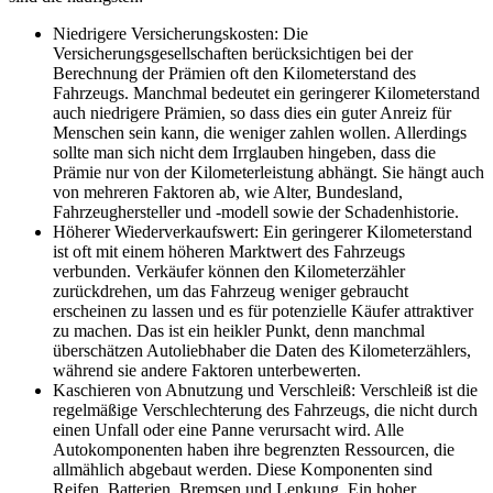
Niedrigere Versicherungskosten: Die
Versicherungsgesellschaften berücksichtigen bei der
Berechnung der Prämien oft den Kilometerstand des
Fahrzeugs. Manchmal bedeutet ein geringerer Kilometerstand
auch niedrigere Prämien, so dass dies ein guter Anreiz für
Menschen sein kann, die weniger zahlen wollen. Allerdings
sollte man sich nicht dem Irrglauben hingeben, dass die
Prämie nur von der Kilometerleistung abhängt. Sie hängt auch
von mehreren Faktoren ab, wie Alter, Bundesland,
Fahrzeughersteller und -modell sowie der Schadenhistorie.
Höherer Wiederverkaufswert: Ein geringerer Kilometerstand
ist oft mit einem höheren Marktwert des Fahrzeugs
verbunden. Verkäufer können den Kilometerzähler
zurückdrehen, um das Fahrzeug weniger gebraucht
erscheinen zu lassen und es für potenzielle Käufer attraktiver
zu machen. Das ist ein heikler Punkt, denn manchmal
überschätzen Autoliebhaber die Daten des Kilometerzählers,
während sie andere Faktoren unterbewerten.
Kaschieren von Abnutzung und Verschleiß: Verschleiß ist die
regelmäßige Verschlechterung des Fahrzeugs, die nicht durch
einen Unfall oder eine Panne verursacht wird. Alle
Autokomponenten haben ihre begrenzten Ressourcen, die
allmählich abgebaut werden. Diese Komponenten sind
Reifen, Batterien, Bremsen und Lenkung. Ein hoher