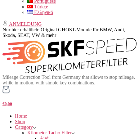
Portuguese
Türkçe
Ελληνικά
ANMELDUNG
Nur hier erhältlich: Original GHOST-Module für BMW, Audi,
Skoda, SEAT, VW & mehr
Mileage Correction Tool from Germany that allows to stop mileage,
while in motion, with simple key combinations.
€0,00
Home
Shop
Category
Kilometer Tacho Filter
Audi