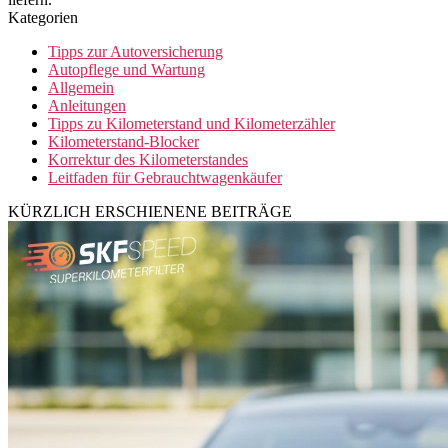
Kategorien
Tipps zur Autoversicherung
Autopflege und Wartung
Allgemein
Anleitungen
Tipps zu Kilometerstand und Kilometerzähler
Kilometerstand-Blocker
Korrektur des Kilometerstandes
Leitfaden für Gebrauchtwagenkäufer
KÜRZLICH ERSCHIENENE BEITRÄGE