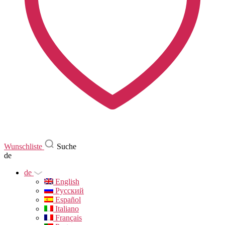
Wunschliste
Suche
de
de
English
Русский
Español
Italiano
Français