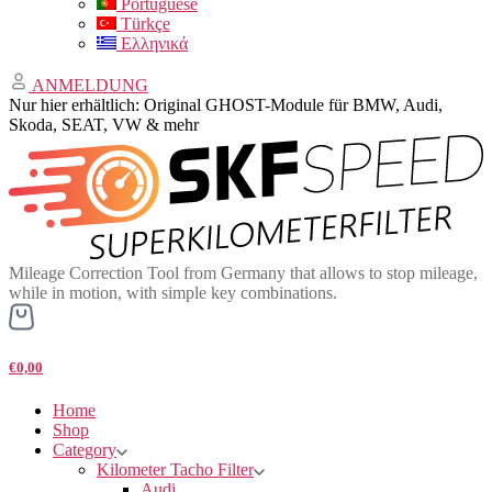
Portuguese
Türkçe
Ελληνικά
ANMELDUNG
Nur hier erhältlich: Original GHOST-Module für BMW, Audi,
Skoda, SEAT, VW & mehr
Mileage Correction Tool from Germany that allows to stop mileage,
while in motion, with simple key combinations.
€0,00
Home
Shop
Category
Kilometer Tacho Filter
Audi