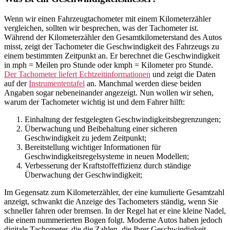
Wenn wir einen Fahrzeugtachometer mit einem Kilometerzähler
vergleichen, sollten wir besprechen, was der Tachometer ist.
Während der Kilometerzähler den Gesamtkilometerstand des Autos
misst, zeigt der Tachometer die Geschwindigkeit des Fahrzeugs zu
einem bestimmten Zeitpunkt an. Er berechnet die Geschwindigkeit
in mph = Meilen pro Stunde oder kmph = Kilometer pro Stunde.
Der Tachometer liefert Echtzeitinformationen
und zeigt die Daten
auf der
Instrumententafel
an. Manchmal werden diese beiden
Angaben sogar nebeneinander angezeigt. Nun wollen wir sehen,
warum der Tachometer wichtig ist und dem Fahrer hilft:
Einhaltung der festgelegten Geschwindigkeitsbegrenzungen;
Überwachung und Beibehaltung einer sicheren
Geschwindigkeit zu jedem Zeitpunkt;
Bereitstellung wichtiger Informationen für
Geschwindigkeitsregelsysteme in neuen Modellen;
Verbesserung der Kraftstoffeffizienz durch ständige
Überwachung der Geschwindigkeit;
Im Gegensatz zum Kilometerzähler, der eine kumulierte Gesamtzahl
anzeigt, schwankt die Anzeige des Tachometers ständig, wenn Sie
schneller fahren oder bremsen. In der Regel hat er eine kleine Nadel,
die einem nummerierten Bogen folgt. Moderne Autos haben jedoch
digitale Tachometer, die die Zahlen, die Ihrer Geschwindigkeit