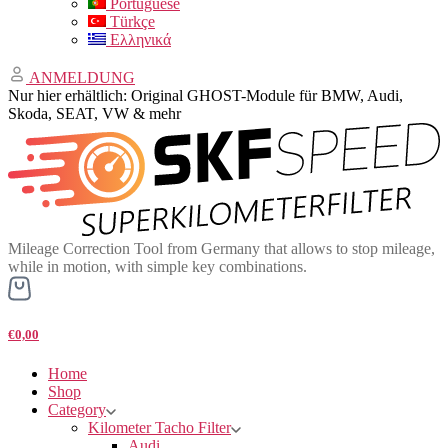
Portuguese
Türkçe
Ελληνικά
ANMELDUNG
Nur hier erhältlich: Original GHOST-Module für BMW, Audi,
Skoda, SEAT, VW & mehr
Mileage Correction Tool from Germany that allows to stop mileage,
while in motion, with simple key combinations.
€0,00
Home
Shop
Category
Kilometer Tacho Filter
Audi