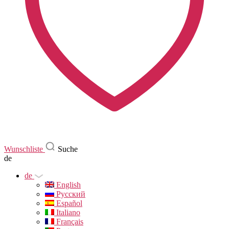
Wunschliste
Suche
de
de
English
Русский
Español
Italiano
Français