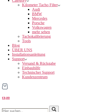
Category
Kilometer Tacho Filter
Audi
BMW
Mercedes
Porsche
Volkswagen
mehr sehen
Tachokalibrierung
Tools
Blog
ÜBER UNS
Installationsanleitung
Support
Versand & Rückgabe
Einbauhilfe
Technischer Support
Kundenzentrum
€0,00