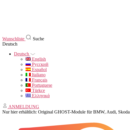
Wunschliste
Suche
Deutsch
Deutsch
English
Русский
Español
Italiano
Français
Portuguese
Türkçe
Ελληνικά
ANMELDUNG
Nur hier erhältlich: Original GHOST-Module für BMW, Audi, Sko