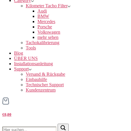
Category
Kilometer Tacho Filter
Audi
BMW
Mercedes
Porsche
Volkswagen
mehr sehen
Tachokalibrierung
Tools
Blog
ÜBER UNS
Installationsanleitung
Support
Versand & Rückgabe
Einbauhilfe
Technischer Support
Kundenzentrum
€0,00