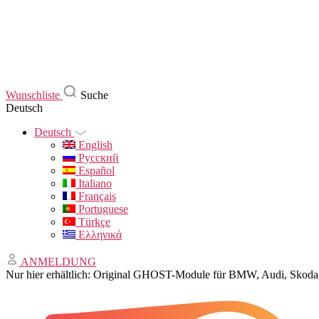
Wunschliste
Suche
Deutsch
Deutsch
English
Русский
Español
Italiano
Français
Portuguese
Türkçe
Ελληνικά
ANMELDUNG
Nur hier erhältlich: Original GHOST-Module für BMW, Audi, Sko