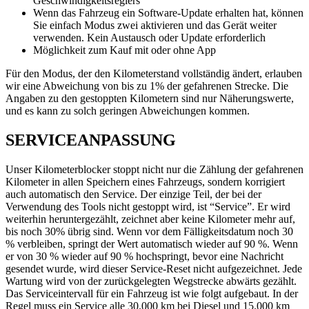
Geschwindigkeitsreglers
Wenn das Fahrzeug ein Software-Update erhalten hat, können
Sie einfach Modus zwei aktivieren und das Gerät weiter
verwenden. Kein Austausch oder Update erforderlich
Möglichkeit zum Kauf mit oder ohne App
Für den Modus, der den Kilometerstand vollständig ändert, erlauben
wir eine Abweichung von bis zu 1% der gefahrenen Strecke. Die
Angaben zu den gestoppten Kilometern sind nur Näherungswerte,
und es kann zu solch geringen Abweichungen kommen.
SERVICEANPASSUNG
Unser Kilometerblocker stoppt nicht nur die Zählung der gefahrenen
Kilometer in allen Speichern eines Fahrzeugs, sondern korrigiert
auch automatisch den Service. Der einzige Teil, der bei der
Verwendung des Tools nicht gestoppt wird, ist “Service”. Er wird
weiterhin heruntergezählt, zeichnet aber keine Kilometer mehr auf,
bis noch 30% übrig sind. Wenn vor dem Fälligkeitsdatum noch 30
% verbleiben, springt der Wert automatisch wieder auf 90 %. Wenn
er von 30 % wieder auf 90 % hochspringt, bevor eine Nachricht
gesendet wurde, wird dieser Service-Reset nicht aufgezeichnet. Jede
Wartung wird von der zurückgelegten Wegstrecke abwärts gezählt.
Das Serviceintervall für ein Fahrzeug ist wie folgt aufgebaut. In der
Regel muss ein Service alle 30.000 km bei Diesel und 15.000 km