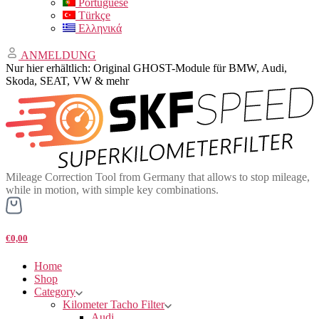
Portuguese
Türkçe
Ελληνικά
ANMELDUNG
Nur hier erhältlich: Original GHOST-Module für BMW, Audi,
Skoda, SEAT, VW & mehr
Mileage Correction Tool from Germany that allows to stop mileage,
while in motion, with simple key combinations.
€0,00
Home
Shop
Category
Kilometer Tacho Filter
Audi