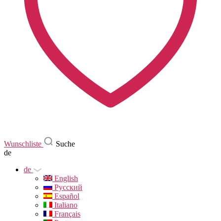
Wunschliste
Suche
de
de
English
Русский
Español
Italiano
Français