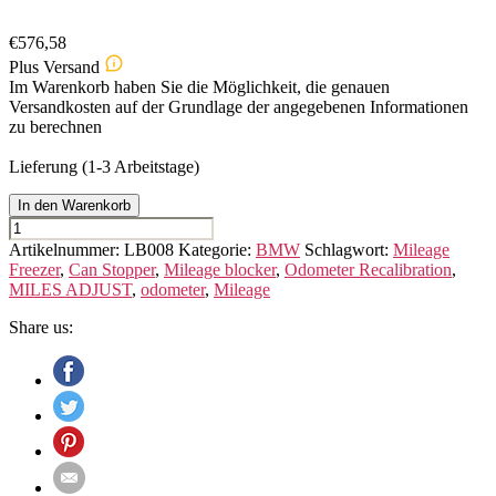
€
576,58
Plus Versand
Im Warenkorb haben Sie die Möglichkeit, die genauen
Versandkosten auf der Grundlage der angegebenen Informationen
zu berechnen
Lieferung (1-3 Arbeitstage)
In den Warenkorb
BMW
1ER
Artikelnummer:
LB008
Kategorie:
BMW
Schlagwort:
Mileage
F20/F21
Freezer
,
Can Stopper
,
Mileage blocker
,
Odometer Recalibration
,
Menge
MILES ADJUST
,
odometer
,
Mileage
Share us: