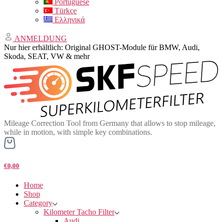
Portuguese
Türkçe
Ελληνικά
ANMELDUNG
Nur hier erhältlich: Original GHOST-Module für BMW, Audi,
Skoda, SEAT, VW & mehr
Mileage Correction Tool from Germany that allows to stop mileage,
while in motion, with simple key combinations.
€0,00
Home
Shop
Category
Kilometer Tacho Filter
Audi