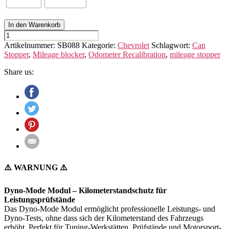
In den Warenkorb
CHEVROLET
CAMARO
Artikelnummer:
SB088
Kategorie:
Chevrolet
Schlagwort:
Can
(5th
Stopper
,
Mileage blocker
,
Odometer Recalibration
,
mileage stopper
GEN.)
Menge
Share us:
⚠️ WARNUNG ⚠️
Dyno-Mode Modul – Kilometerstandschutz für
Leistungsprüfstände
Das Dyno-Mode Modul ermöglicht professionelle Leistungs- und
Dyno-Tests, ohne dass sich der Kilometerstand des Fahrzeugs
erhöht. Perfekt für Tuning-Werkstätten, Prüfstände und Motorsport-