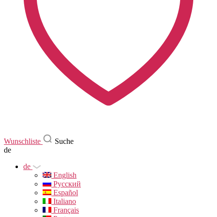
Wunschliste
Suche
de
de
English
Русский
Español
Italiano
Français