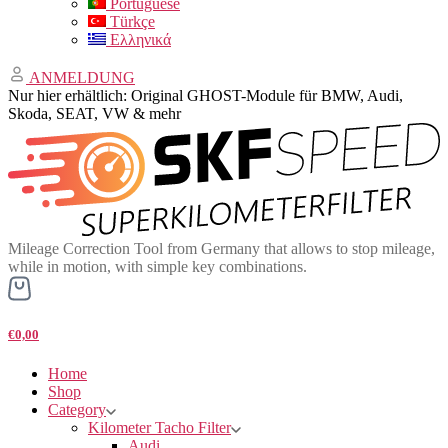
Portuguese
Türkçe
Ελληνικά
ANMELDUNG
Nur hier erhältlich: Original GHOST-Module für BMW, Audi,
Skoda, SEAT, VW & mehr
Mileage Correction Tool from Germany that allows to stop mileage,
while in motion, with simple key combinations.
€0,00
Home
Shop
Category
Kilometer Tacho Filter
Audi