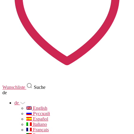
Wunschliste
Suche
de
de
English
Русский
Español
Italiano
Français