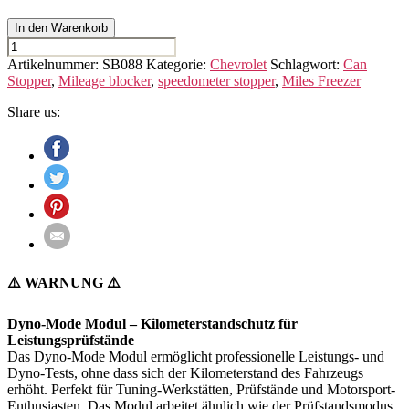
In den Warenkorb
CHEVROLET
BLAZER
Artikelnummer:
SB088
Kategorie:
Chevrolet
Schlagwort:
Can
Menge
Stopper
,
Mileage blocker
,
speedometer stopper
,
Miles Freezer
Share us:
⚠️ WARNUNG ⚠️
Dyno-Mode Modul – Kilometerstandschutz für
Leistungsprüfstände
Das Dyno-Mode Modul ermöglicht professionelle Leistungs- und
Dyno-Tests, ohne dass sich der Kilometerstand des Fahrzeugs
erhöht. Perfekt für Tuning-Werkstätten, Prüfstände und Motorsport-
Enthusiasten. Das Modul arbeitet ähnlich wie der Prüfstandsmodus