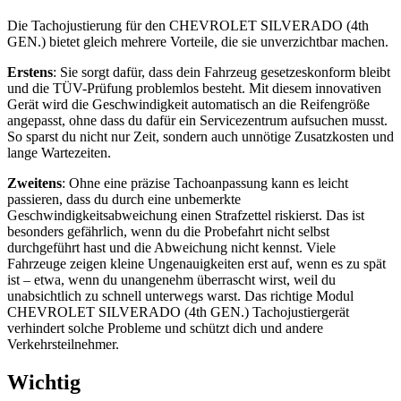
Die Tachojustierung für den CHEVROLET SILVERADO (4th
GEN.) bietet gleich mehrere Vorteile, die sie unverzichtbar machen.
Erstens
: Sie sorgt dafür, dass dein Fahrzeug gesetzeskonform bleibt
und die TÜV-Prüfung problemlos besteht. Mit diesem innovativen
Gerät wird die Geschwindigkeit automatisch an die Reifengröße
angepasst, ohne dass du dafür ein Servicezentrum aufsuchen musst.
So sparst du nicht nur Zeit, sondern auch unnötige Zusatzkosten und
lange Wartezeiten.
Zweitens
: Ohne eine präzise Tachoanpassung kann es leicht
passieren, dass du durch eine unbemerkte
Geschwindigkeitsabweichung einen Strafzettel riskierst. Das ist
besonders gefährlich, wenn du die Probefahrt nicht selbst
durchgeführt hast und die Abweichung nicht kennst. Viele
Fahrzeuge zeigen kleine Ungenauigkeiten erst auf, wenn es zu spät
ist – etwa, wenn du unangenehm überrascht wirst, weil du
unabsichtlich zu schnell unterwegs warst. Das richtige Modul
CHEVROLET SILVERADO (4th GEN.) Tachojustiergerät
verhindert solche Probleme und schützt dich und andere
Verkehrsteilnehmer.
Wichtig