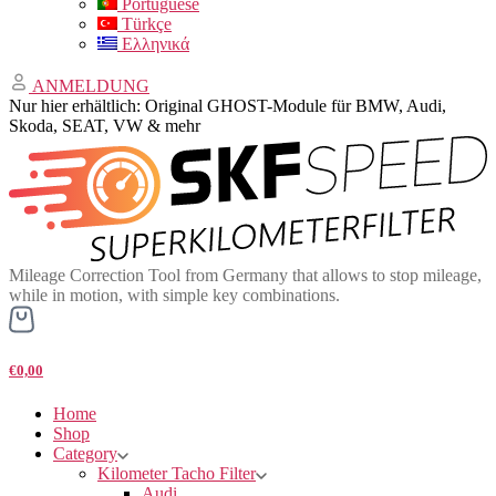
Portuguese
Türkçe
Ελληνικά
ANMELDUNG
Nur hier erhältlich: Original GHOST-Module für BMW, Audi,
Skoda, SEAT, VW & mehr
Mileage Correction Tool from Germany that allows to stop mileage,
while in motion, with simple key combinations.
€0,00
Home
Shop
Category
Kilometer Tacho Filter
Audi