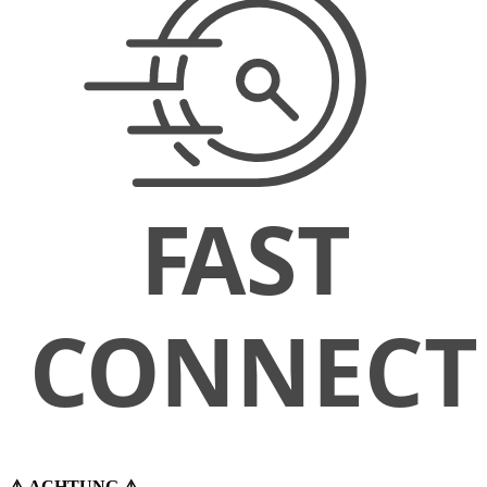
⚠️ ACHTUNG ⚠️