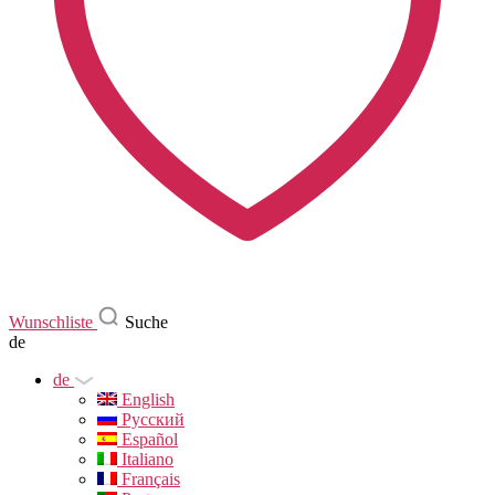
Wunschliste
Suche
de
de
English
Русский
Español
Italiano
Français