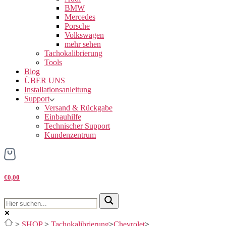
BMW
Mercedes
Porsche
Volkswagen
mehr sehen
Tachokalibrierung
Tools
Blog
ÜBER UNS
Installationsanleitung
Support
Versand & Rückgabe
Einbauhilfe
Technischer Support
Kundenzentrum
€0,00
>
SHOP
>
Tachokalibrierung
>
Chevrolet
>