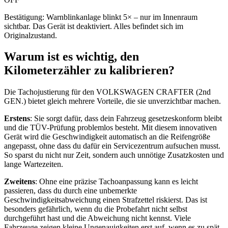
Bestätigung: Warnblinkanlage blinkt 5× – nur im Innenraum
sichtbar. Das Gerät ist deaktiviert. Alles befindet sich im
Originalzustand.
Warum ist es wichtig, den
Kilometerzähler zu kalibrieren?
Die Tachojustierung für den VOLKSWAGEN CRAFTER (2nd
GEN.) bietet gleich mehrere Vorteile, die sie unverzichtbar machen.
Erstens
: Sie sorgt dafür, dass dein Fahrzeug gesetzeskonform bleibt
und die TÜV-Prüfung problemlos besteht. Mit diesem innovativen
Gerät wird die Geschwindigkeit automatisch an die Reifengröße
angepasst, ohne dass du dafür ein Servicezentrum aufsuchen musst.
So sparst du nicht nur Zeit, sondern auch unnötige Zusatzkosten und
lange Wartezeiten.
Zweitens
: Ohne eine präzise Tachoanpassung kann es leicht
passieren, dass du durch eine unbemerkte
Geschwindigkeitsabweichung einen Strafzettel riskierst. Das ist
besonders gefährlich, wenn du die Probefahrt nicht selbst
durchgeführt hast und die Abweichung nicht kennst. Viele
Fahrzeuge zeigen kleine Ungenauigkeiten erst auf, wenn es zu spät