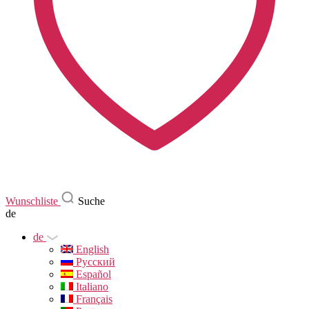
Wunschliste
Suche
de
de
English
Русский
Español
Italiano
Français