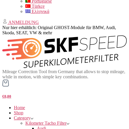
Portuguese
Türkçe
Ελληνικά
ANMELDUNG
Nur hier erhältlich: Original GHOST-Module für BMW, Audi,
Skoda, SEAT, VW & mehr
Mileage Correction Tool from Germany that allows to stop mileage,
while in motion, with simple key combinations.
€0,00
Home
Shop
Category
Kilometer Tacho Filter
Audi