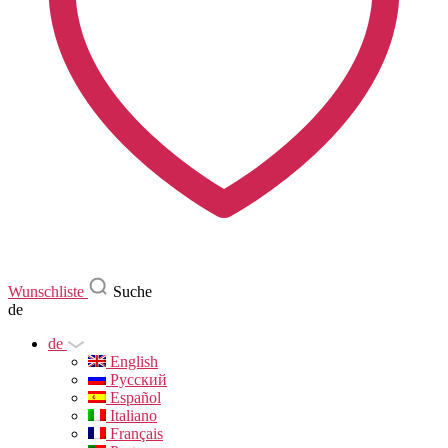
Wunschliste
Suche
de
de
English
Русский
Español
Italiano
Français