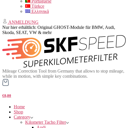
Portuguese
Türkçe
Ελληνικά
ANMELDUNG
Nur hier erhältlich: Original GHOST-Module für BMW, Audi,
Skoda, SEAT, VW & mehr
Mileage Correction Tool from Germany that allows to stop mileage,
while in motion, with simple key combinations.
€0,00
Home
Shop
Category
Kilometer Tacho Filter
Audi