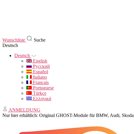
Wunschliste
Suche
Deutsch
Deutsch
English
Русский
Español
Italiano
Français
Portuguese
Türkçe
Ελληνικά
ANMELDUNG
Nur hier erhältlich: Original GHOST-Module für BMW, Audi, Sko