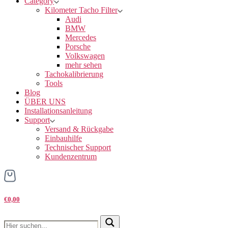
Category
Kilometer Tacho Filter
Audi
BMW
Mercedes
Porsche
Volkswagen
mehr sehen
Tachokalibrierung
Tools
Blog
ÜBER UNS
Installationsanleitung
Support
Versand & Rückgabe
Einbauhilfe
Technischer Support
Kundenzentrum
€0,00