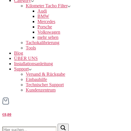
Category
Kilometer Tacho Filter
Audi
BMW
Mercedes
Porsche
Volkswagen
mehr sehen
Tachokalibrierung
Tools
Blog
ÜBER UNS
Installationsanleitung
Support
Versand & Rückgabe
Einbauhilfe
Technischer Support
Kundenzentrum
€0,00