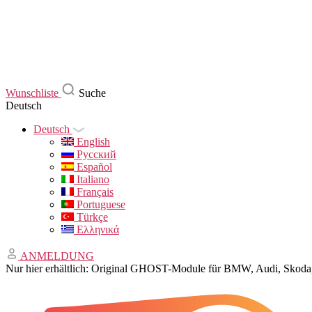
Wunschliste
Suche
Deutsch
Deutsch
English
Русский
Español
Italiano
Français
Portuguese
Türkçe
Ελληνικά
ANMELDUNG
Nur hier erhältlich: Original GHOST-Module für BMW, Audi, Sko