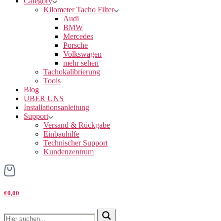
Category
Kilometer Tacho Filter
Audi
BMW
Mercedes
Porsche
Volkswagen
mehr sehen
Tachokalibrierung
Tools
Blog
ÜBER UNS
Installationsanleitung
Support
Versand & Rückgabe
Einbauhilfe
Technischer Support
Kundenzentrum
€0,00