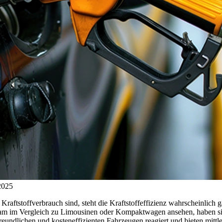
 2025
ftstoffverbrauch sind, steht die Kraftstoffeffizienz wahrscheinlich g
m im Vergleich zu Limousinen oder Kompaktwagen ansehen, haben sic
undlichen und kosteneffizienten Fahrzeugen reagiert und bieten mittle