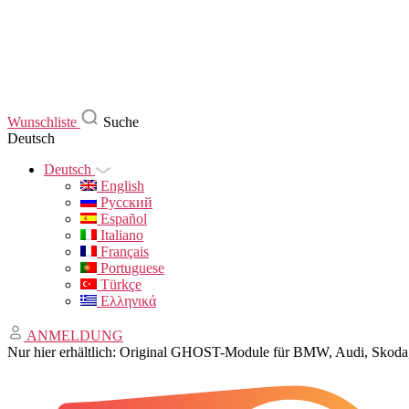
Wunschliste
Suche
Deutsch
Deutsch
English
Русский
Español
Italiano
Français
Portuguese
Türkçe
Ελληνικά
ANMELDUNG
Nur hier erhältlich: Original GHOST-Module für BMW, Audi, Sko