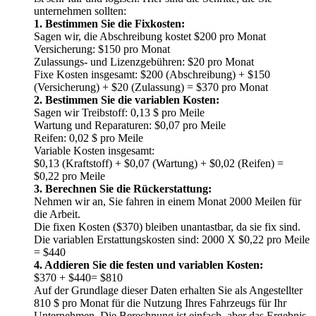
unternehmen sollten:
1. Bestimmen Sie die Fixkosten:
Sagen wir, die Abschreibung kostet $200 pro Monat
Versicherung: $150 pro Monat
Zulassungs- und Lizenzgebühren: $20 pro Monat
Fixe Kosten insgesamt: $200 (Abschreibung) + $150
(Versicherung) + $20 (Zulassung) = $370 pro Monat
2. Bestimmen Sie die variablen Kosten:
Sagen wir Treibstoff: 0,13 $ pro Meile
Wartung und Reparaturen: $0,07 pro Meile
Reifen: 0,02 $ pro Meile
Variable Kosten insgesamt:
$0,13 (Kraftstoff) + $0,07 (Wartung) + $0,02 (Reifen) =
$0,22 pro Meile
3. Berechnen Sie die Rückerstattung:
Nehmen wir an, Sie fahren in einem Monat 2000 Meilen für
die Arbeit.
Die fixen Kosten ($370) bleiben unantastbar, da sie fix sind.
Die variablen Erstattungskosten sind: 2000 X $0,22 pro Meile
= $440
4. Addieren Sie die festen und variablen Kosten:
$370 + $440= $810
Auf der Grundlage dieser Daten erhalten Sie als Angestellter
810 $ pro Monat für die Nutzung Ihres Fahrzeugs für Ihr
Unternehmen. Die Berechnung ist einfach, aber das Ergebnis