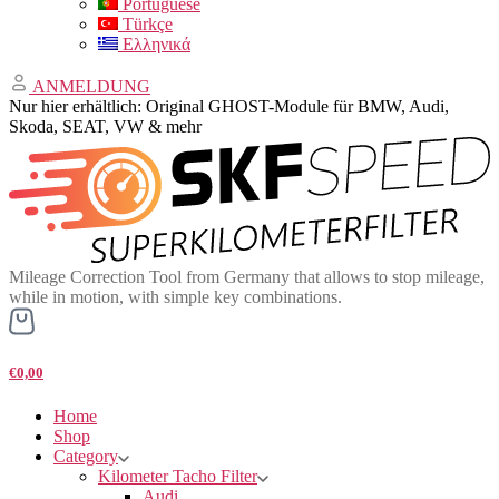
Portuguese
Türkçe
Ελληνικά
ANMELDUNG
Nur hier erhältlich: Original GHOST-Module für BMW, Audi,
Skoda, SEAT, VW & mehr
Mileage Correction Tool from Germany that allows to stop mileage,
while in motion, with simple key combinations.
€0,00
Home
Shop
Category
Kilometer Tacho Filter
Audi