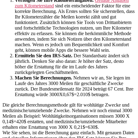
Verfolgen Sie Ihre Kilometerangaben.
Genaue Angaben
zum Kilometerstand
sind ein entscheidender Faktor für eine
korrekte Berechnung. Als Erstes sollten Sie sicherstellen, dass
Ihr Kilometerzähler die Meilen korrekt zählt und gut
funktioniert. Zusätzlich können Sie Tools von Drittanbietern
und fortschrittliche Technologien nutzen, um Ihre Kilometer
effektiv zu erfassen. Sie können die herkömmliche Methode
anwenden, indem Sie sich Notizen über den Kilometerstand
machen. Wenn es jedoch um Bequemlichkeit und Komfort
geht, können mobile Apps die bessere Wahl sein.
Ermitteln Sie den IRS-Satz.
Der Standardsatz ändert sich
jährlich. Denken Sie also daran: Je höher der Satz, desto
höher die Erstattung für die im Laufe des Jahres
zurückgelegten Geschäftsmeilen.
Machen Sie Berechnungen.
Nehmen wir an, Sie legen im
Laufe des Jahres 3000 Meilen für geschäftliche Zwecke
zurück. Der Bundesmeilensatz für 2024 beträgt 67 Cent. Ihre
Erstattung würde 3000X0,67$=2.010$ betragen.
Die gleiche Berechnungsmethode gilt für wohltätige Zwecke und
medizinische/umziehende Zwecke. Nehmen wir noch einmal 3000
Meilen als Beispiel: Wohltätigkeitsorganisationen müssen 3000 X
0,14$=420$ erstatten, und medizinische/umziehende Mitarbeiter
erhalten eine Erstattung von 3000 X 0,21$=630$.
Wie Sie sehen, ist die Berechnung ganz einfach. Mit genauen Daten