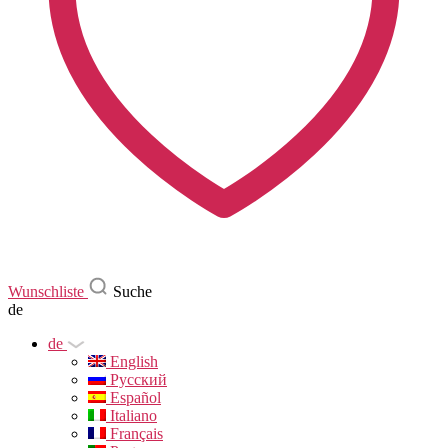
Wunschliste
Suche
de
de
English
Русский
Español
Italiano
Français