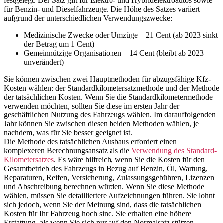
festgelegt. Der Satz gilt für Elektro- und Hybridelektroautos sowie
für Benzin- und Dieselfahrzeuge. Die Höhe des Satzes variiert
aufgrund der unterschiedlichen Verwendungszwecke:
Medizinische Zwecke oder Umzüge – 21 Cent (ab 2023 sinkt
der Betrag um 1 Cent)
Gemeinnützige Organisationen – 14 Cent (bleibt ab 2023
unverändert)
Sie können zwischen zwei Hauptmethoden für abzugsfähige Kfz-
Kosten wählen: der Standardkilometersatzmethode und der Methode
der tatsächlichen Kosten. Wenn Sie die Standardkilometermethode
verwenden möchten, sollten Sie diese im ersten Jahr der
geschäftlichen Nutzung des Fahrzeugs wählen. Im darauffolgenden
Jahr können Sie zwischen diesen beiden Methoden wählen, je
nachdem, was für Sie besser geeignet ist.
Die Methode des tatsächlichen Ausbaus erfordert einen
komplexeren Berechnungsansatz als die
Verwendung des Standard-
Kilometersatzes
. Es wäre hilfreich, wenn Sie die Kosten für den
Gesamtbetrieb des Fahrzeugs in Bezug auf Benzin, Öl, Wartung,
Reparaturen, Reifen, Versicherung, Zulassungsgebühren, Lizenzen
und Abschreibung berechnen würden. Wenn Sie diese Methode
wählen, müssen Sie detailliertere Aufzeichnungen führen. Sie lohnt
sich jedoch, wenn Sie der Meinung sind, dass die tatsächlichen
Kosten für Ihr Fahrzeug hoch sind. Sie erhalten eine höhere
Erstattung, als wenn Sie sich nur auf den Normalsatz stützen