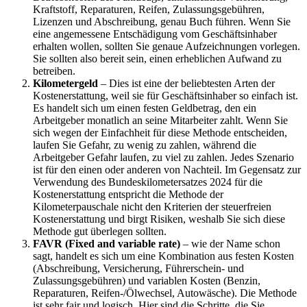
Kraftstoff, Reparaturen, Reifen, Zulassungsgebühren,
Lizenzen und Abschreibung, genau Buch führen. Wenn Sie
eine angemessene Entschädigung vom Geschäftsinhaber
erhalten wollen, sollten Sie genaue Aufzeichnungen vorlegen.
Sie sollten also bereit sein, einen erheblichen Aufwand zu
betreiben.
Kilometergeld
– Dies ist eine der beliebtesten Arten der
Kostenerstattung, weil sie für Geschäftsinhaber so einfach ist.
Es handelt sich um einen festen Geldbetrag, den ein
Arbeitgeber monatlich an seine Mitarbeiter zahlt. Wenn Sie
sich wegen der Einfachheit für diese Methode entscheiden,
laufen Sie Gefahr, zu wenig zu zahlen, während die
Arbeitgeber Gefahr laufen, zu viel zu zahlen. Jedes Szenario
ist für den einen oder anderen von Nachteil. Im Gegensatz zur
Verwendung des Bundeskilometersatzes 2024 für die
Kostenerstattung entspricht die Methode der
Kilometerpauschale nicht den Kriterien der steuerfreien
Kostenerstattung und birgt Risiken, weshalb Sie sich diese
Methode gut überlegen sollten.
FAVR (Fixed and variable rate)
– wie der Name schon
sagt, handelt es sich um eine Kombination aus festen Kosten
(Abschreibung, Versicherung, Führerschein- und
Zulassungsgebühren) und variablen Kosten (Benzin,
Reparaturen, Reifen-/Ölwechsel, Autowäsche). Die Methode
ist sehr fair und logisch. Hier sind die Schritte, die Sie