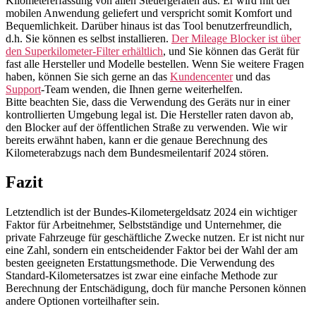
Kilometererfassung von allen Steuergeräten aus. Er wird mit der
mobilen Anwendung geliefert und verspricht somit Komfort und
Bequemlichkeit. Darüber hinaus ist das Tool benutzerfreundlich,
d.h. Sie können es selbst installieren.
Der Mileage Blocker ist über
den Superkilometer-Filter erhältlich
, und Sie können das Gerät für
fast alle Hersteller und Modelle bestellen. Wenn Sie weitere Fragen
haben, können Sie sich gerne an das
Kundencenter
und das
Support
-Team wenden, die Ihnen gerne weiterhelfen.
Bitte beachten Sie, dass die Verwendung des Geräts nur in einer
kontrollierten Umgebung legal ist. Die Hersteller raten davon ab,
den Blocker auf der öffentlichen Straße zu verwenden. Wie wir
bereits erwähnt haben, kann er die genaue Berechnung des
Kilometerabzugs nach dem Bundesmeilentarif 2024 stören.
Fazit
Letztendlich ist der Bundes-Kilometergeldsatz 2024 ein wichtiger
Faktor für Arbeitnehmer, Selbstständige und Unternehmer, die
private Fahrzeuge für geschäftliche Zwecke nutzen. Er ist nicht nur
eine Zahl, sondern ein entscheidender Faktor bei der Wahl der am
besten geeigneten Erstattungsmethode. Die Verwendung des
Standard-Kilometersatzes ist zwar eine einfache Methode zur
Berechnung der Entschädigung, doch für manche Personen können
andere Optionen vorteilhafter sein.