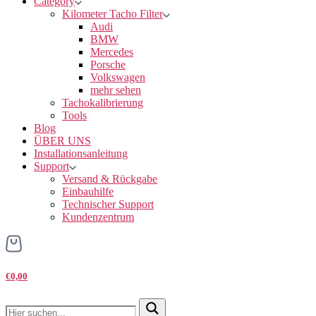
Category
Kilometer Tacho Filter
Audi
BMW
Mercedes
Porsche
Volkswagen
mehr sehen
Tachokalibrierung
Tools
Blog
ÜBER UNS
Installationsanleitung
Support
Versand & Rückgabe
Einbauhilfe
Technischer Support
Kundenzentrum
€0,00