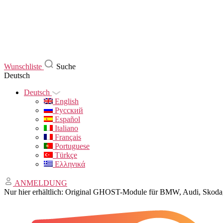
Wunschliste
Suche
Deutsch
Deutsch
English
Русский
Español
Italiano
Français
Portuguese
Türkçe
Ελληνικά
ANMELDUNG
Nur hier erhältlich: Original GHOST-Module für BMW, Audi, Sko