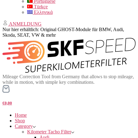
Portuguese
Türkçe
Ελληνικά
ANMELDUNG
Nur hier erhältlich: Original GHOST-Module für BMW, Audi,
Skoda, SEAT, VW & mehr
Mileage Correction Tool from Germany that allows to stop mileage,
while in motion, with simple key combinations.
€0,00
Home
Shop
Category
Kilometer Tacho Filter
Audi