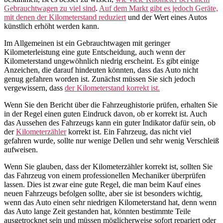
Gebrauchtwagen zu viel sind
.
Auf dem Markt gibt es jedoch Geräte,
mit denen der Kilometerstand reduziert
und der Wert eines Autos
künstlich erhöht werden kann.
Im Allgemeinen ist ein Gebrauchtwagen mit geringer
Kilometerleistung eine gute Entscheidung, auch wenn der
Kilometerstand ungewöhnlich niedrig erscheint. Es gibt einige
Anzeichen, die darauf hindeuten könnten, dass das Auto nicht
genug gefahren worden ist. Zunächst müssen Sie sich jedoch
vergewissern, dass
der Kilometerstand korrekt ist.
Wenn Sie den Bericht über die Fahrzeughistorie prüfen, erhalten Sie
in der Regel einen guten Eindruck davon, ob er korrekt ist. Auch
das Aussehen des Fahrzeugs kann ein guter Indikator dafür sein, ob
der
Kilometerzähler
korrekt ist. Ein Fahrzeug, das nicht viel
gefahren wurde, sollte nur wenige Dellen und sehr wenig Verschleiß
aufweisen.
Wenn Sie glauben, dass der Kilometerzähler korrekt ist, sollten Sie
das Fahrzeug von einem professionellen Mechaniker überprüfen
lassen. Dies ist zwar eine gute Regel, die man beim Kauf eines
neuen Fahrzeugs befolgen sollte, aber sie ist besonders wichtig,
wenn das Auto einen sehr niedrigen Kilometerstand hat, denn wenn
das Auto lange Zeit gestanden hat, könnten bestimmte Teile
ausgetrocknet sein und müssen möglicherweise sofort repariert oder