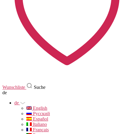
Wunschliste
Suche
de
de
English
Русский
Español
Italiano
Français