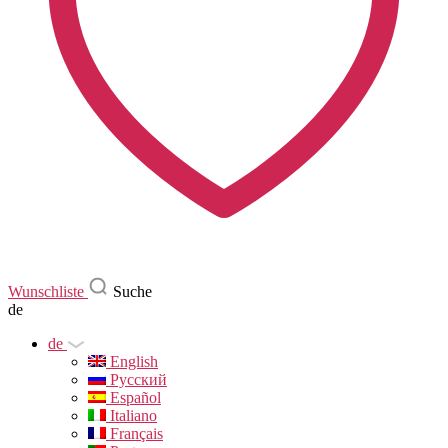
Wunschliste
Suche
de
de
English
Русский
Español
Italiano
Français