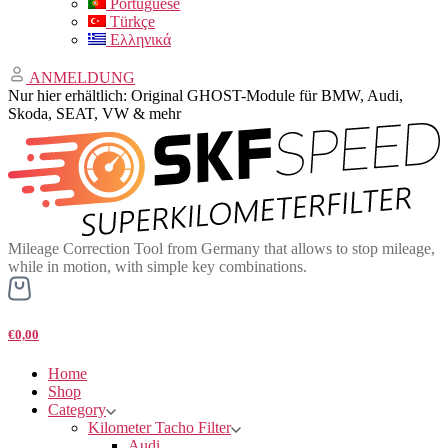
Portuguese
Türkçe
Ελληνικά
ANMELDUNG
Nur hier erhältlich: Original GHOST-Module für BMW, Audi,
Skoda, SEAT, VW & mehr
Mileage Correction Tool from Germany that allows to stop mileage,
while in motion, with simple key combinations.
€0,00
Home
Shop
Category
Kilometer Tacho Filter
Audi