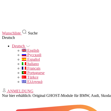
Wunschliste
Suche
Deutsch
Deutsch
English
Русский
Español
Italiano
Français
Portuguese
Türkçe
Ελληνικά
ANMELDUNG
Nur hier erhältlich: Original GHOST-Module für BMW, Audi, Sko