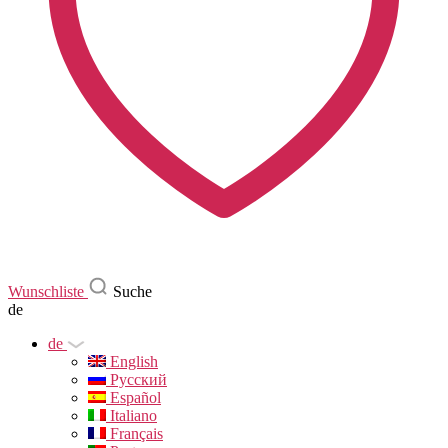
Wunschliste
Suche
de
de
English
Русский
Español
Italiano
Français