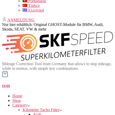
Portuguese
Türkçe
Ελληνικά
ANMELDUNG
Nur hier erhältlich: Original GHOST-Module für BMW, Audi,
Skoda, SEAT, VW & mehr
Mileage Correction Tool from Germany that allows to stop mileage,
while in motion, with simple key combinations.
€0,00
Home
Shop
Category
Kilometer Tacho Filter
Audi