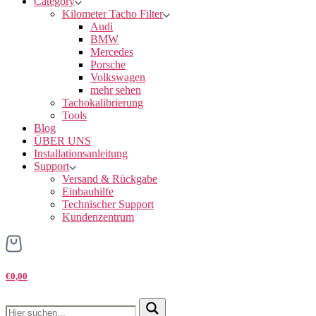
Category
Kilometer Tacho Filter
Audi
BMW
Mercedes
Porsche
Volkswagen
mehr sehen
Tachokalibrierung
Tools
Blog
ÜBER UNS
Installationsanleitung
Support
Versand & Rückgabe
Einbauhilfe
Technischer Support
Kundenzentrum
€0,00