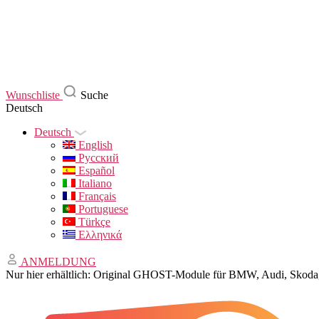
Wunschliste
Suche
Deutsch
Deutsch
English
Русский
Español
Italiano
Français
Portuguese
Türkçe
Ελληνικά
ANMELDUNG
Nur hier erhältlich: Original GHOST-Module für BMW, Audi, Sko