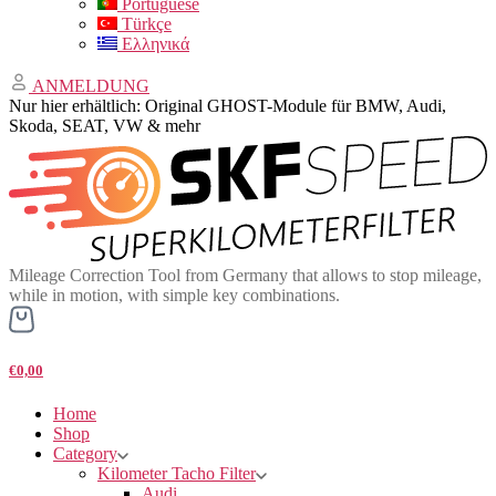
Portuguese
Türkçe
Ελληνικά
ANMELDUNG
Nur hier erhältlich: Original GHOST-Module für BMW, Audi,
Skoda, SEAT, VW & mehr
Mileage Correction Tool from Germany that allows to stop mileage,
while in motion, with simple key combinations.
€0,00
Home
Shop
Category
Kilometer Tacho Filter
Audi