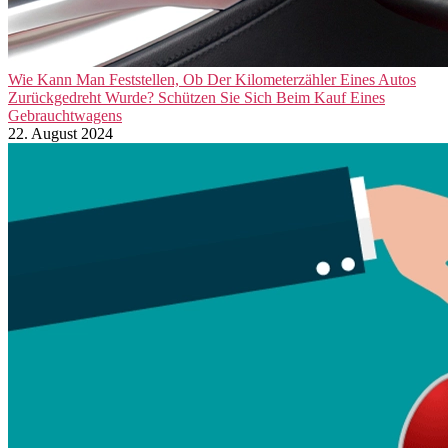
Wie Kann Man Feststellen, Ob Der Kilometerzähler Eines Autos
Zurückgedreht Wurde? Schützen Sie Sich Beim Kauf Eines
Gebrauchtwagens
22. August 2024