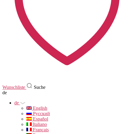
Wunschliste
Suche
de
de
English
Русский
Español
Italiano
Français