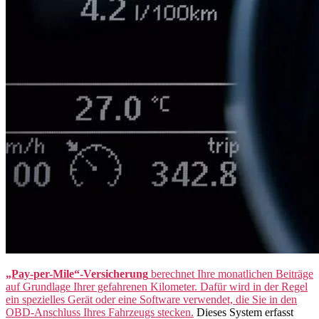
„Pay-per-Mile“-Versicherung
berechnet Ihre monatlichen Beiträge
auf Grundlage Ihrer gefahrenen Kilometer. Dafür wird in der Regel
ein spezielles Gerät oder eine Software verwendet, die Sie in den
OBD-Anschluss Ihres Fahrzeugs stecken.
Dieses System erfasst