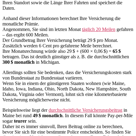
Ihren Standort sowie die Länge Ihrer Fahrten und speichert die
Daten.
Anhand dieser Informationen berechnet Ihre Versicherung die
monatliche Prämie.
Angenommen, Sie sind im letzten Monat
täglich 20 Meilen
gefahren
– das ergibt 600 Meilen.
Der Grundbetrag Ihrer Versicherung beträgt 29 $ pro Monat.
Zusätzlich werden 6 Cent pro gefahrene Meile berechnet.
Ihre Monatsrechnung würde also 29 $ + (600 × 0,06 $) =
65 $
betragen. Das ist deutlich günstiger als z. B. die durchschnittlichen
300 $ monatlich
in Michigan.
Allerdings sollten Sie bedenken, dass die Versicherungskosten stark
von Bundesstaat zu Bundesstaat variieren.
Wenn Sie in einem der günstigeren Staaten wohnen (wie Maine,
Idaho, Iowa, Indiana, Ohio, North Dakota, New Hampshire, South
Dakota, Virginia oder Vermont), lohnt sich eine kilometerbasierte
Versicherung möglicherweise nicht.
Beispielsweise liegt der
durchschnittliche Versicherungsbeitrag
in
Maine bei rund
49 $ monatlich
. In diesem Fall könnte Pay-per-Mile
sogar
teurer
sein.
Daher ist es immer sinnvoll, Ihren Beitrag online zu berechnen,
bevor Sie sich für eine bestimmte Police entscheiden. So finden Sie