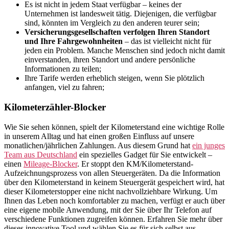
Es ist nicht in jedem Staat verfügbar – keines der
Unternehmen ist landesweit tätig. Diejenigen, die verfügbar
sind, könnten im Vergleich zu den anderen teurer sein;
Versicherungsgesellschaften verfolgen Ihren Standort
und Ihre Fahrgewohnheiten
– das ist vielleicht nicht für
jeden ein Problem. Manche Menschen sind jedoch nicht damit
einverstanden, ihren Standort und andere persönliche
Informationen zu teilen;
Ihre Tarife werden erheblich steigen, wenn Sie plötzlich
anfangen, viel zu fahren;
Kilometerzähler-Blocker
Wie Sie sehen können, spielt der Kilometerstand eine wichtige Rolle
in unserem Alltag und hat einen großen Einfluss auf unsere
monatlichen/jährlichen Zahlungen. Aus diesem Grund hat
ein junges
Team aus Deutschland
ein spezielles Gadget für Sie entwickelt –
einen
Mileage-Blocker
. Er stoppt den KM/Kilometerstand-
Aufzeichnungsprozess von allen Steuergeräten. Da die Information
über den Kilometerstand in keinem Steuergerät gespeichert wird, hat
dieser Kilometerstopper eine nicht nachvollziehbare Wirkung. Um
Ihnen das Leben noch komfortabler zu machen, verfügt er auch über
eine eigene mobile Anwendung, mit der Sie über Ihr Telefon auf
verschiedene Funktionen zugreifen können. Erfahren Sie mehr über
dieses innovative Tool und wählen Sie es für sich selbst aus.