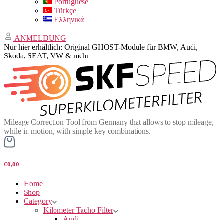
Portuguese
Türkçe
Ελληνικά
ANMELDUNG
Nur hier erhältlich: Original GHOST-Module für BMW, Audi,
Skoda, SEAT, VW & mehr
Mileage Correction Tool from Germany that allows to stop mileage,
while in motion, with simple key combinations.
€0,00
Home
Shop
Category
Kilometer Tacho Filter
Audi