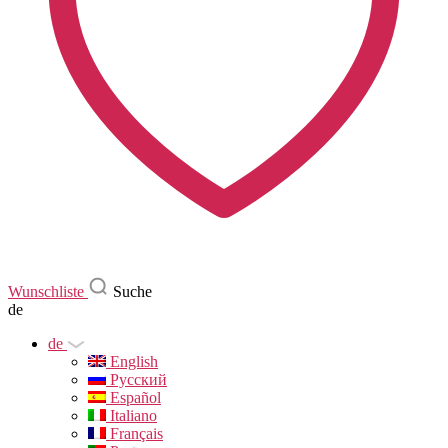
Wunschliste
Suche
de
de
English
Русский
Español
Italiano
Français