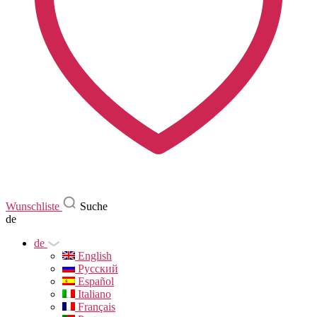
Wunschliste
Suche
de
de
English
Русский
Español
Italiano
Français