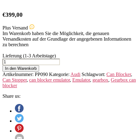
€
399,00
Plus Versand
Im Warenkorb haben Sie die Möglichkeit, die genauen
Versandkosten auf der Grundlage der angegebenen Informationen
zu berechnen
Lieferung (1-3 Arbeitstage)
Gearbox
OBD
In den Warenkorb
Emulator
Artikelnummer:
PP090
Kategorie:
Audi
Schlagwort:
Can Blocker
,
for
Can Stopper
,
can blocker emulator
,
Emulator
,
gearbox
,
Gearbox can
AUDI
blocker
R8
–
Share us:
4S
Menge