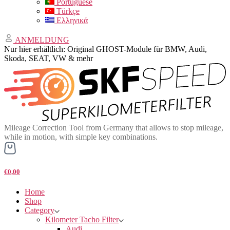
Portuguese
Türkçe
Ελληνικά
ANMELDUNG
Nur hier erhältlich: Original GHOST-Module für BMW, Audi,
Skoda, SEAT, VW & mehr
Mileage Correction Tool from Germany that allows to stop mileage,
while in motion, with simple key combinations.
€0,00
Home
Shop
Category
Kilometer Tacho Filter
Audi