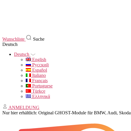
Wunschliste
Suche
Deutsch
Deutsch
English
Русский
Español
Italiano
Français
Portuguese
Türkçe
Ελληνικά
ANMELDUNG
Nur hier erhältlich: Original GHOST-Module für BMW, Audi, Sko