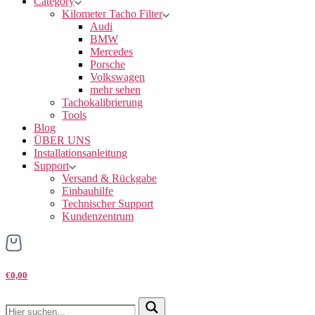
Category
Kilometer Tacho Filter
Audi
BMW
Mercedes
Porsche
Volkswagen
mehr sehen
Tachokalibrierung
Tools
Blog
ÜBER UNS
Installationsanleitung
Support
Versand & Rückgabe
Einbauhilfe
Technischer Support
Kundenzentrum
€0,00