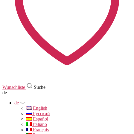
Wunschliste
Suche
de
de
English
Русский
Español
Italiano
Français