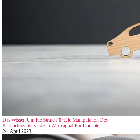
Das Wissen Um Fie Strafe Für Die Manipulation Des
Kilometerzählers Ist Ein Warnsignal Für Übeltäter
24. April 2023