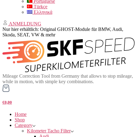
Portuguese
Türkçe
Ελληνικά
ANMELDUNG
Nur hier erhältlich: Original GHOST-Module für BMW, Audi,
Skoda, SEAT, VW & mehr
Mileage Correction Tool from Germany that allows to stop mileage,
while in motion, with simple key combinations.
€0,00
Home
Shop
Category
Kilometer Tacho Filter
Audi