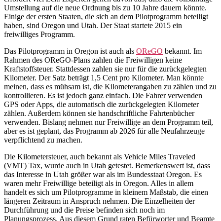
Umstellung auf die neue Ordnung bis zu 10 Jahre dauern könnte.
Einige der ersten Staaten, die sich an dem Pilotprogramm beteiligt
haben, sind Oregon und Utah. Der Staat startete 2015 ein
freiwilliges Programm.
Das Pilotprogramm in Oregon ist auch als
OReGO
bekannt. Im
Rahmen des OReGO-Plans zahlen die Freiwilligen keine
Kraftstoffsteuer. Stattdessen zahlen sie nur für die zurückgelegten
Kilometer. Der Satz beträgt 1,5 Cent pro Kilometer. Man könnte
meinen, dass es mühsam ist, die Kilometerangaben zu zählen und zu
kontrollieren. Es ist jedoch ganz einfach. Die Fahrer verwenden
GPS oder Apps, die automatisch die zurückgelegten Kilometer
zählen. Außerdem können sie handschriftliche Fahrtenbücher
verwenden. Bislang nehmen nur Freiwillige an dem Programm teil,
aber es ist geplant, das Programm ab 2026 für alle Neufahrzeuge
verpflichtend zu machen.
Die Kilometersteuer, auch bekannt als Vehicle Miles Traveled
(VMT) Tax, wurde auch in Utah getestet. Bemerkenswert ist, dass
das Interesse in Utah größer war als im Bundesstaat Oregon. Es
waren mehr Freiwillige beteiligt als in Oregon. Alles in allem
handelt es sich um Pilotprogramme in kleinem Maßstab, die einen
längeren Zeitraum in Anspruch nehmen. Die Einzelheiten der
Durchführung und die Preise befinden sich noch im
Planungsprozess. Aus diesem Grund raten Befürworter und Beamte