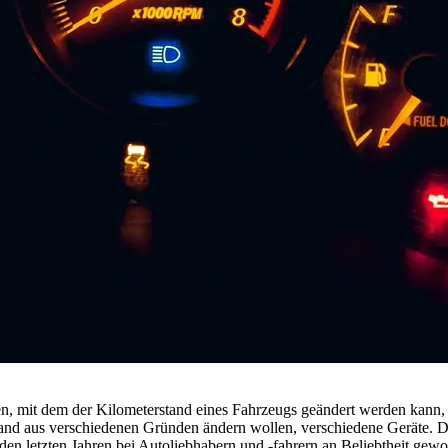
ren, mit dem der Kilometerstand eines Fahrzeugs geändert werden kann,
nd aus verschiedenen Gründen ändern wollen, verschiedene Geräte. Die
 den letzten Jahren bei Autoliebhabern und -fahrern an Beliebtheit gew