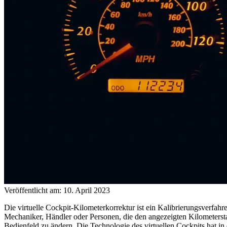
Veröffentlicht am: 10. April 2023
Die virtuelle Cockpit-Kilometerkorrektur ist ein Kalibrierungsverfah
Mechaniker, Händler oder Personen, die den angezeigten Kilometersta
Bedienfeld zu ändern. Die Technologie des virtuellen Cockpits hat in