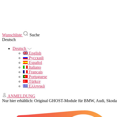
Wunschliste
Suche
Deutsch
Deutsch
English
Русский
Español
Italiano
Français
Portuguese
Türkçe
Ελληνικά
ANMELDUNG
Nur hier erhältlich: Original GHOST-Module für BMW, Audi, Sko