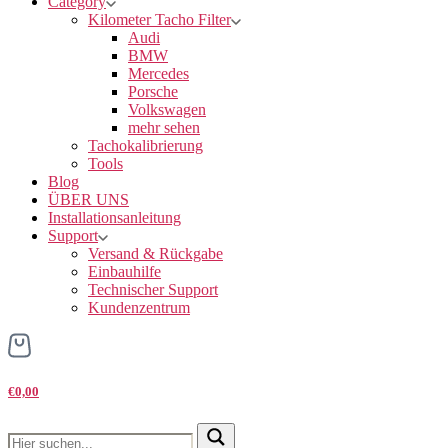
Category
Kilometer Tacho Filter
Audi
BMW
Mercedes
Porsche
Volkswagen
mehr sehen
Tachokalibrierung
Tools
Blog
ÜBER UNS
Installationsanleitung
Support
Versand & Rückgabe
Einbauhilfe
Technischer Support
Kundenzentrum
€0,00