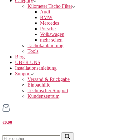
Category
Kilometer Tacho Filter
Audi
BMW
Mercedes
Porsche
Volkswagen
mehr sehen
Tachokalibrierung
Tools
Blog
ÜBER UNS
Installationsanleitung
Support
Versand & Rückgabe
Einbauhilfe
Technischer Support
Kundenzentrum
€0,00