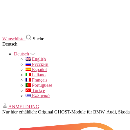
Wunschliste
Suche
Deutsch
Deutsch
English
Русский
Español
Italiano
Français
Portuguese
Türkçe
Ελληνικά
ANMELDUNG
Nur hier erhältlich: Original GHOST-Module für BMW, Audi, Sko