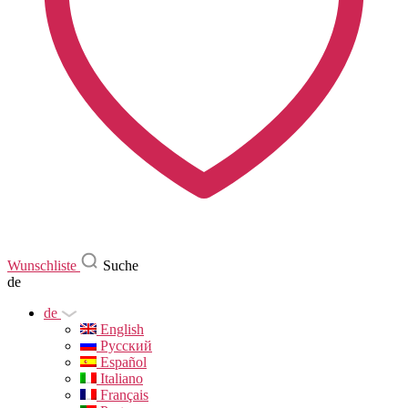
Wunschliste
Suche
de
de
English
Русский
Español
Italiano
Français