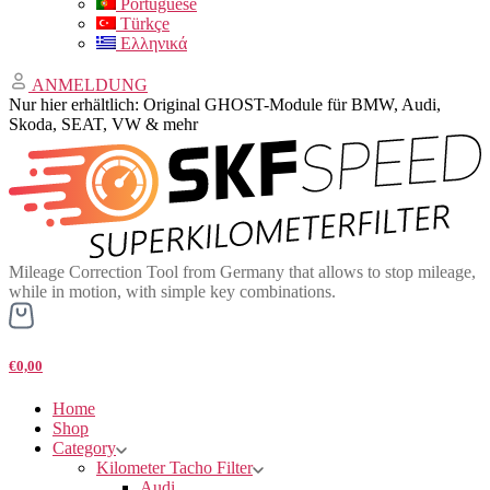
Portuguese
Türkçe
Ελληνικά
ANMELDUNG
Nur hier erhältlich: Original GHOST-Module für BMW, Audi,
Skoda, SEAT, VW & mehr
Mileage Correction Tool from Germany that allows to stop mileage,
while in motion, with simple key combinations.
€0,00
Home
Shop
Category
Kilometer Tacho Filter
Audi