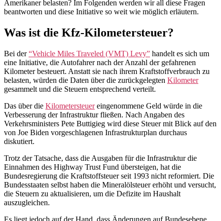
Amerikaner belasten? Im Folgenden werden wir all diese Fragen
beantworten und diese Initiative so weit wie möglich erläutern.
Was ist die Kfz-Kilometersteuer?
Bei der
“Vehicle Miles Traveled (VMT) Levy”
handelt es sich um
eine Initiative, die Autofahrer nach der Anzahl der gefahrenen
Kilometer besteuert. Anstatt sie nach ihrem Kraftstoffverbrauch zu
belasten, würden die Daten über die zurückgelegten
Kilometer
gesammelt und die Steuern entsprechend verteilt.
Das über die
Kilometersteuer
eingenommene Geld würde in die
Verbesserung der Infrastruktur fließen. Nach Angaben des
Verkehrsministers Pete Buttigieg wird diese Steuer mit Blick auf den
von Joe Biden vorgeschlagenen Infrastrukturplan durchaus
diskutiert.
Trotz der Tatsache, dass die Ausgaben für die Infrastruktur die
Einnahmen des Highway Trust Fund übersteigen, hat die
Bundesregierung die Kraftstoffsteuer seit 1993 nicht reformiert. Die
Bundesstaaten selbst haben die Mineralölsteuer erhöht und versucht,
die Steuern zu aktualisieren, um die Defizite im Haushalt
auszugleichen.
Es liegt jedoch auf der Hand, dass Änderungen auf Bundesebene