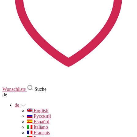
Wunschliste
Suche
de
de
English
Русский
Español
Italiano
Français