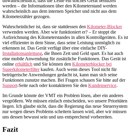
unwahrscheinlich, dass die Leute ein solches Gerät benutzen
werden – die Informationen über den Kilometerstand werden
wahrscheinlich aus dem internen Speicher und nicht aus dem
Kilometerzähler gezogen.
Wahrscheinlicher ist, dass sie stattdessen den
Kilometer-Blocker
verwenden werden. Aber wie funktioniert er? – Er stoppt die
Aufzeichnung des Kilometerstandes in allen Kontrollgeräten. Es ist
viel effizienter in dem Sinne, dass seine Leistung unmöglich zu
erkennen ist. Das Gerät verfügt über eine einfache DIY-
Installationsanleitung
, die Ihnen Zeit und Geld spart. Es hat auch
eine mobile Anwendung für zusätzliche Funktionen. Das Gerät ist
online
erhältlich
und Sie können den
Kilometerblocker bei
Superkilometerfilter
kaufen. Auch wenn dieses Tool nicht für
betrügerische Anwendungen gedacht ist, kann man sich seine
Funktionen zunutze machen. Bei Fragen schauen Sie bitte auf der
Support
-Seite nach oder kontaktieren Sie den
Kundenservice
.
Im Grunde könnte der VMT ein Problem lösen, aber ein anderes
vergrößern. Wir müssen einfach entscheiden, wo unsere Prioritäten
liegen. Ich glaube nicht, dass die Regierung das neue Steuersystem
nur wegen dieses Problems scheitern lassen wird, aber wir müssen
uns dessen bewusst sein und uns entsprechend vorbereiten.
Fazit