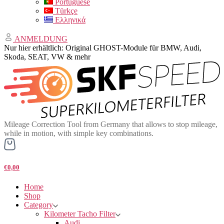
Portuguese
Türkçe
Ελληνικά
ANMELDUNG
Nur hier erhältlich: Original GHOST-Module für BMW, Audi,
Skoda, SEAT, VW & mehr
Mileage Correction Tool from Germany that allows to stop mileage,
while in motion, with simple key combinations.
€0,00
Home
Shop
Category
Kilometer Tacho Filter
Audi