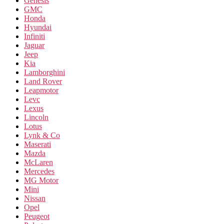
Genesis
GMC
Honda
Hyundai
Infiniti
Jaguar
Jeep
Kia
Lamborghini
Land Rover
Leapmotor
Levc
Lexus
Lincoln
Lotus
Lynk & Co
Maserati
Mazda
McLaren
Mercedes
MG Motor
Mini
Nissan
Opel
Peugeot