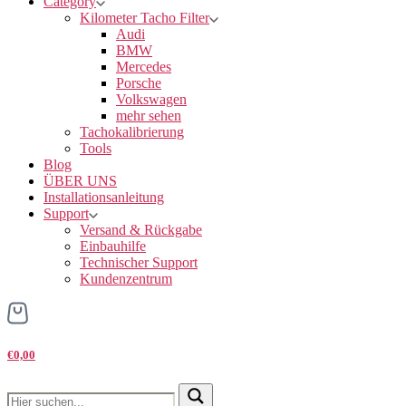
Category
Kilometer Tacho Filter
Audi
BMW
Mercedes
Porsche
Volkswagen
mehr sehen
Tachokalibrierung
Tools
Blog
ÜBER UNS
Installationsanleitung
Support
Versand & Rückgabe
Einbauhilfe
Technischer Support
Kundenzentrum
€0,00