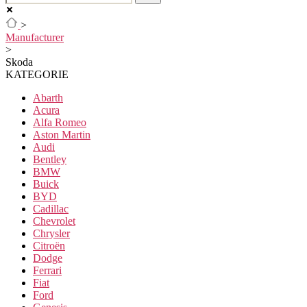
>
Manufacturer
>
Skoda
KATEGORIE
Abarth
Acura
Alfa Romeo
Aston Martin
Audi
Bentley
BMW
Buick
BYD
Cadillac
Chevrolet
Chrysler
Citroën
Dodge
Ferrari
Fiat
Ford