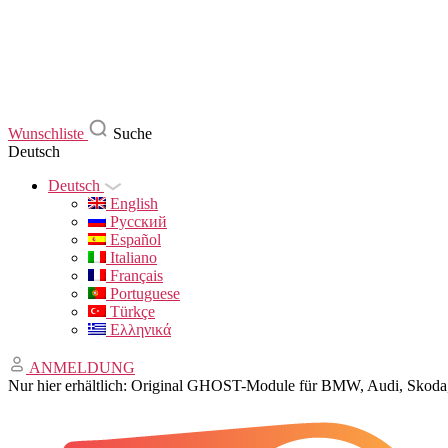
Wunschliste
Suche
Deutsch
Deutsch
English
Русский
Español
Italiano
Français
Portuguese
Türkçe
Ελληνικά
ANMELDUNG
Nur hier erhältlich: Original GHOST-Module für BMW, Audi, Sko