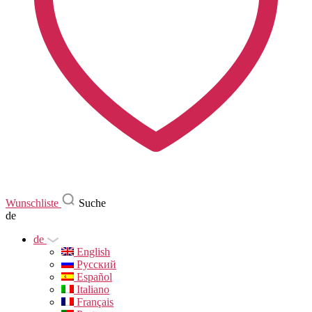
Wunschliste
Suche
de
de
English
Русский
Español
Italiano
Français