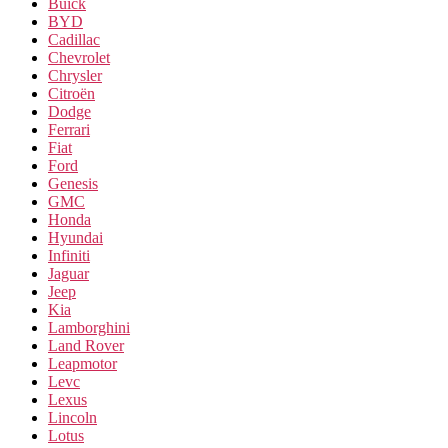
Buick
BYD
Cadillac
Chevrolet
Chrysler
Citroën
Dodge
Ferrari
Fiat
Ford
Genesis
GMC
Honda
Hyundai
Infiniti
Jaguar
Jeep
Kia
Lamborghini
Land Rover
Leapmotor
Levc
Lexus
Lincoln
Lotus