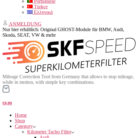
Portuguese
Türkçe
Ελληνικά
ANMELDUNG
Nur hier erhältlich: Original GHOST-Module für BMW, Audi,
Skoda, SEAT, VW & mehr
Mileage Correction Tool from Germany that allows to stop mileage,
while in motion, with simple key combinations.
€0,00
Home
Shop
Category
Kilometer Tacho Filter
Audi