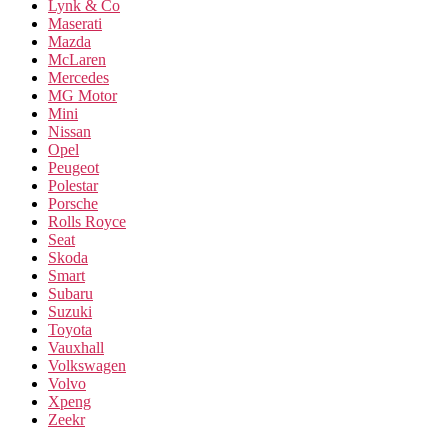
Lynk & Co
Maserati
Mazda
McLaren
Mercedes
MG Motor
Mini
Nissan
Opel
Peugeot
Polestar
Porsche
Rolls Royce
Seat
Skoda
Smart
Subaru
Suzuki
Toyota
Vauxhall
Volkswagen
Volvo
Xpeng
Zeekr