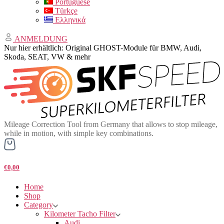
Portuguese
Türkçe
Ελληνικά
ANMELDUNG
Nur hier erhältlich: Original GHOST-Module für BMW, Audi,
Skoda, SEAT, VW & mehr
Mileage Correction Tool from Germany that allows to stop mileage,
while in motion, with simple key combinations.
€0,00
Home
Shop
Category
Kilometer Tacho Filter
Audi