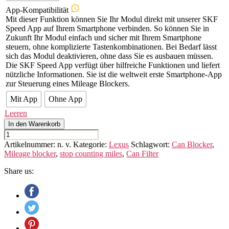
App-Kompatibilität
Mit dieser Funktion können Sie Ihr Modul direkt mit unserer SKF
Speed App auf Ihrem Smartphone verbinden. So können Sie in
Zukunft Ihr Modul einfach und sicher mit Ihrem Smartphone
steuern, ohne komplizierte Tastenkombinationen. Bei Bedarf lässt
sich das Modul deaktivieren, ohne dass Sie es ausbauen müssen.
Die SKF Speed App verfügt über hilfreiche Funktionen und liefert
nützliche Informationen. Sie ist die weltweit erste Smartphone-App
zur Steuerung eines Mileage Blockers.
Mit App
Ohne App
Leeren
In den Warenkorb
Lexus
RX
Artikelnummer:
n. v.
Kategorie:
Lexus
Schlagwort:
Can Blocker
,
(5th
Mileage blocker
,
stop counting miles
,
Can Filter
GEN.)
Menge
Share us: