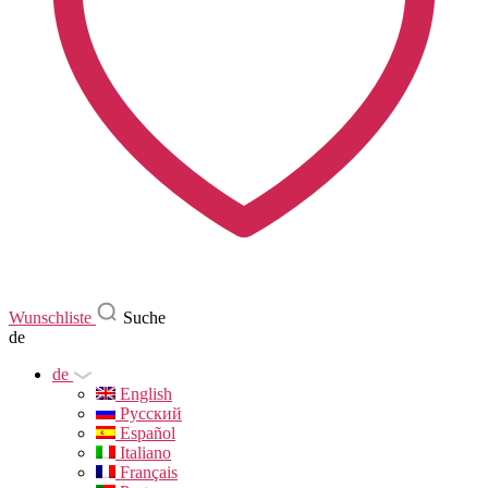
Wunschliste
Suche
de
de
English
Русский
Español
Italiano
Français