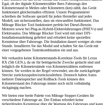
Egal, ob der digitale Kilometerzähler Ihres Fahrzeugs den
Kilometerstand in Meilen oder Kilometern (km) zählt, das Gerät
funktioniert gleichermaßen effizient. Unsere Programmierer
schreiben die Software speziell für jeden Hersteller und jedes
Modell, um sicherzustellen, dass sie einwandfrei funktioniert. Das
Mileage Blocker Tool funktioniert perfekt bei Diesel-Benzin-
Motoren sowie bei Plug-in-Hybrid-Elektrofahrzeugen (PHEVs) und
Elektroautos. Das Mileage Blocker Tool wird mit einer DIY-
Installationsanleitung geliefert und erfordert keine speziellen
Kenntnisse über Fahrzeuge. Die Installation dauert weniger als eine
Stunde. Installieren Sie das Modul und schalten Sie das Gerät mit
einer vorgegebenen Tastenkombination ein und aus.
Wir verkaufen keine Kilometerstands-Korrektur-Tools für Lexus
RX (5th GEN.), da sie für betrügerische Zwecke gedacht sind und
lediglich die Kilometerstände von Kilometerzählern entfernen
können. Sie werden in der Regel verwendet, um die zurückgelegte
Strecke zurückzuspulen/zurückzudrehen. Dennoch haben Autos
mehrere Datenspeicher und Rollback-Tools können den
Kilometerstand des Fahrzeugs immer noch nicht vollständig
rückgängig machen.
Wir bieten eine breite Palette von Mileage Stopper-Geräten für
verschiedene Fahrzeuge an. Der Einbau erfordert keine
tiefgreifenden Kenntnisse über die Wartung des Fahrzeugs und kann