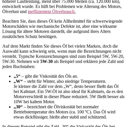
höherer Laufleistung, meist über 75.000 Meilen (ca. 120.000 km),
entwickelt wurde. Es hilft bei Problemen wie Alterung des Motors,
Ölverlust und
ineffizientem Ölverbrauch.
Beachten Sie, dass dieses Öl kein Allheilmittel für schwerwiegende
Motorschäden wie mechanische Defekte ist, aber eine wirksame
Lösung für ältere Motoren darstellt, die aufgrund ihres Alters
zusätzlichen Schutz benötigen.
Auf dem Markt finden Sie dieses Öl bei vielen Marken, doch die
Auswahl kann schwierig sein, wenn man die Bezeichnungen nicht
versteht. Typische Kennzeichnungen sind zum Beispiel 5W, 5W-20,
5W-30. Nehmen wir
5W-30
als Beispiel und erklären jede Zahl und
jeden Buchstaben:
„5“
– gibt die Viskosität des Öls an.
„W“
– steht für Winter, also niedrige Temperaturen.
Je kleiner die Zahl vor dem „W“, desto besser fließt das Öl
bei Kaltstart. Ein 5W-Öl ist also ideal für Kaltstarts, da es den
Motorverschleiß in dieser Phase reduziert. 5W fließt besser als
10W bei kaltem Motor.
„30“
– bezeichnet die Ölviskosität bei normaler
Betriebstemperatur des Motors (ca. 100 °C). Das Öl wird
etwas dickflüssiger, bleibt aber stabil und schützend.
In diesem Beispiel gibt die Zahl „30“ die Viskosität des Öls bei