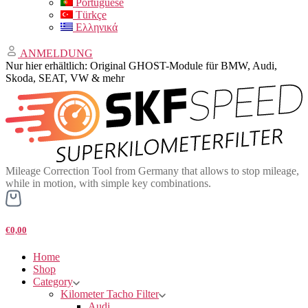
Portuguese
Türkçe
Ελληνικά
ANMELDUNG
Nur hier erhältlich: Original GHOST-Module für BMW, Audi,
Skoda, SEAT, VW & mehr
Mileage Correction Tool from Germany that allows to stop mileage,
while in motion, with simple key combinations.
€0,00
Home
Shop
Category
Kilometer Tacho Filter
Audi