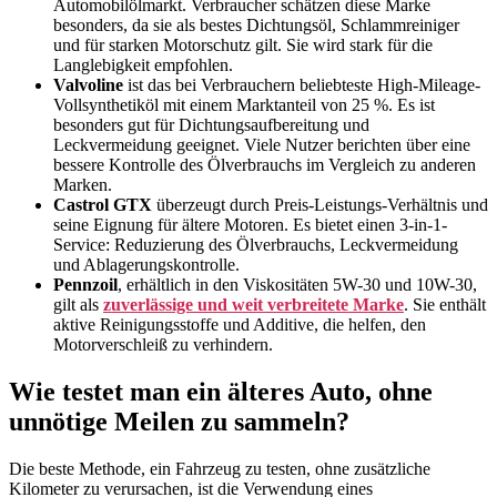
Automobilölmarkt. Verbraucher schätzen diese Marke
besonders, da sie als bestes Dichtungsöl, Schlammreiniger
und für starken Motorschutz gilt. Sie wird stark für die
Langlebigkeit empfohlen.
Valvoline
ist das bei Verbrauchern beliebteste High-Mileage-
Vollsynthetiköl mit einem Marktanteil von 25 %. Es ist
besonders gut für Dichtungsaufbereitung und
Leckvermeidung geeignet. Viele Nutzer berichten über eine
bessere Kontrolle des Ölverbrauchs im Vergleich zu anderen
Marken.
Castrol GTX
überzeugt durch Preis-Leistungs-Verhältnis und
seine Eignung für ältere Motoren. Es bietet einen 3-in-1-
Service: Reduzierung des Ölverbrauchs, Leckvermeidung
und Ablagerungskontrolle.
Pennzoil
, erhältlich in den Viskositäten 5W-30 und 10W-30,
gilt als
zuverlässige und weit verbreitete Marke
. Sie enthält
aktive Reinigungsstoffe und Additive, die helfen, den
Motorverschleiß zu verhindern.
Wie testet man ein älteres Auto, ohne
unnötige Meilen zu sammeln?
Die beste Methode, ein Fahrzeug zu testen, ohne zusätzliche
Kilometer zu verursachen, ist die Verwendung eines