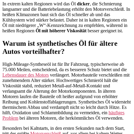
In extrem kalten Regionen wird das Öl
dicker
, die Schmierung
langsamer und die Batteriebelastung erhöht den Motorverschleiß. In
heißen Klimazonen baut sich das Öl schneller ab und das
Kühlsystem wird stärker belastet. Daher ist in kalten Regionen ein
Öl mit niedrigerer „W“-Kennzeichnung zu empfehlen, während in
heißen Regionen
Öl mit höherer Viskosität
besser geeignet ist.
Warum ist synthetisches Öl für ältere
Autos vorteilhafter?
High-Mileage-Syntheseöl ist für Ihr Fahrzeug, typischerweise ab
75.000 Meilen, entscheidend, da es besseren Schutz bietet und die
Lebensdauer des Motors
verlängert. Motorbauteile verschleißen mit
zunehmendem Alter stärker. Hochwertiges Schmieröl hält die
Viskosität stabil, reduziert Metall-auf-Metall-Kontakt und
verlangsamt die Alterung der Motorkomponenten. In älteren
Motoren laufen die Bauteile oft heißer aufgrund von erhöhter
Reibung und Kohlenstoffablagerungen. Synthetisches Öl widersteht
thermischem Abbau und verdampft nicht so leicht durch Hitze. Es
hilft, Oxidation und Schlammbildung zu vermeiden, ein
häufiges
Problem
bei älteren Motoren, die herkömmliches Öl verwenden.
Besonders bei Kaltstarts, in den ersten Sekunden nach dem Start,
tritt der größte
Motorverschleiß
auf, vor allem bei kaltem Wetter.