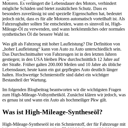
Motoren. Es verlängert die Lebensdauer des Motors, verhindert
mögliche Schäden und bietet zusätzlichen Schutz. Dass es
besonders zuverlässig ist und spezielle Eigenschaften hat, bedeutet
jedoch nicht, dass es für alle Motoren automatisch vorteilhaft ist. Als
Fahrzeughalter sollten Sie entscheiden, wann es sinnvoll ist, High-
Mileage-Öl zu verwenden, und wann herkömmliches oder normales
synthetisches Öl die bessere Wahl ist.
Was gilt als Fahrzeug mit hoher Laufleistung? Die Definition von
„hoher Laufleistung“ kann von Auto zu Auto unterschiedlich sein.
Das Durchschnittsalter von Fahrzeugen ist in den letzten Jahren
gestiegen; in den USA bleiben Pkw durchschnittlich 12 Jahre auf
der Straße. Früher galten 200.000 Meilen und 10 Jahre als übliche
Lebensdauer, heute kann ein gut gepflegtes Auto deutlich länger
halten. Hochwertige Schmierstoffe sind dabei ein wichtiger
Bestandteil der Wartung.
Im folgenden Blogbeitrag beantworten wir die wichtigsten Fragen
zum High-Mileage-Vollsynthetiköl. Zunächst klären wir jedoch, was
es genau ist und wann ein Auto als hochmeiliger Pkw gilt.
Was ist High-Mileage-Syntheseöl?
High-Mileage-Syntheseöl ist ein Schmierstoff, der für Fahrzeuge mit