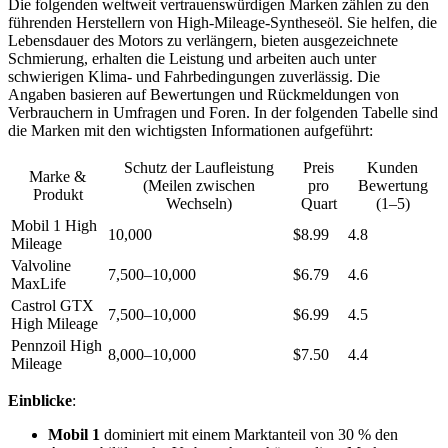
Die folgenden weltweit vertrauenswürdigen Marken zählen zu den
führenden Herstellern von High-Mileage-Syntheseöl. Sie helfen, die
Lebensdauer des Motors zu verlängern, bieten ausgezeichnete
Schmierung, erhalten die Leistung und arbeiten auch unter
schwierigen Klima- und Fahrbedingungen zuverlässig. Die
Angaben basieren auf Bewertungen und Rückmeldungen von
Verbrauchern in Umfragen und Foren. In der folgenden Tabelle sind
die Marken mit den wichtigsten Informationen aufgeführt:
Schutz der Laufleistung
Preis
Kunden
Marke &
(Meilen zwischen
pro
Bewertung
Produkt
Wechseln)
Quart
(1–5)
Mobil 1 High
10,000
$8.99
4.8
Mileage
Valvoline
7,500–10,000
$6.79
4.6
MaxLife
Castrol GTX
7,500–10,000
$6.99
4.5
High Mileage
Pennzoil High
8,000–10,000
$7.50
4.4
Mileage
Einblicke
:
Mobil 1
dominiert mit einem Marktanteil von 30 % den