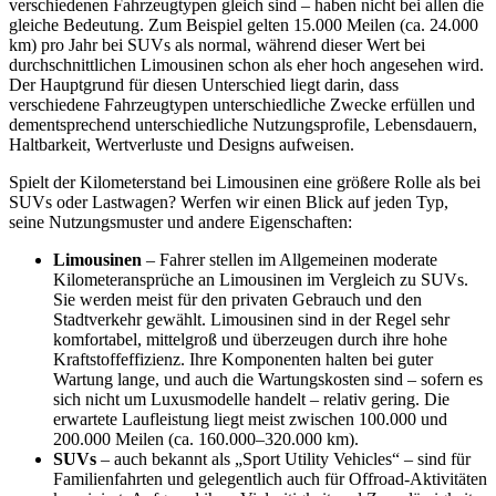
verschiedenen Fahrzeugtypen gleich sind – haben nicht bei allen die
gleiche Bedeutung. Zum Beispiel gelten 15.000 Meilen (ca. 24.000
km) pro Jahr bei SUVs als normal, während dieser Wert bei
durchschnittlichen Limousinen schon als eher hoch angesehen wird.
Der Hauptgrund für diesen Unterschied liegt darin, dass
verschiedene Fahrzeugtypen unterschiedliche Zwecke erfüllen und
dementsprechend unterschiedliche Nutzungsprofile, Lebensdauern,
Haltbarkeit, Wertverluste und Designs aufweisen.
Spielt der Kilometerstand bei Limousinen eine größere Rolle als bei
SUVs oder Lastwagen? Werfen wir einen Blick auf jeden Typ,
seine Nutzungsmuster und andere Eigenschaften:
Limousinen
– Fahrer stellen im Allgemeinen moderate
Kilometeransprüche an Limousinen im Vergleich zu SUVs.
Sie werden meist für den privaten Gebrauch und den
Stadtverkehr gewählt. Limousinen sind in der Regel sehr
komfortabel, mittelgroß und überzeugen durch ihre hohe
Kraftstoffeffizienz. Ihre Komponenten halten bei guter
Wartung lange, und auch die Wartungskosten sind – sofern es
sich nicht um Luxusmodelle handelt – relativ gering. Die
erwartete Laufleistung liegt meist zwischen 100.000 und
200.000 Meilen (ca. 160.000–320.000 km).
SUVs
– auch bekannt als „Sport Utility Vehicles“ – sind für
Familienfahrten und gelegentlich auch für Offroad-Aktivitäten