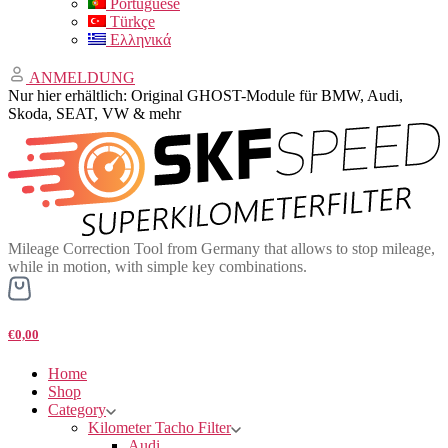
Portuguese
Türkçe
Ελληνικά
ANMELDUNG
Nur hier erhältlich: Original GHOST-Module für BMW, Audi,
Skoda, SEAT, VW & mehr
Mileage Correction Tool from Germany that allows to stop mileage,
while in motion, with simple key combinations.
€0,00
Home
Shop
Category
Kilometer Tacho Filter
Audi