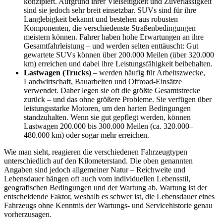
konzipiert. Aufgrund ihrer Vielseitigkeit und Zuverlässigkeit
sind sie jedoch sehr breit einsetzbar. SUVs sind für ihre
Langlebigkeit bekannt und bestehen aus robusten
Komponenten, die verschiedenste Straßenbedingungen
meistern können. Fahrer haben hohe Erwartungen an ihre
Gesamtfahrleistung – und werden selten enttäuscht: Gut
gewartete SUVs können über 200.000 Meilen (über 320.000
km) erreichen und dabei ihre Leistungsfähigkeit beibehalten.
Lastwagen (Trucks)
– werden häufig für Arbeitszwecke,
Landwirtschaft, Bauarbeiten und Offroad-Einsätze
verwendet. Daher legen sie oft die größte Gesamtstrecke
zurück – und das ohne größere Probleme. Sie verfügen über
leistungsstarke Motoren, um den harten Bedingungen
standzuhalten. Wenn sie gut gepflegt werden, können
Lastwagen 200.000 bis 300.000 Meilen (ca. 320.000–
480.000 km) oder sogar mehr erreichen.
Wie man sieht, reagieren die verschiedenen Fahrzeugtypen
unterschiedlich auf den Kilometerstand. Die oben genannten
Angaben sind jedoch allgemeiner Natur – Reichweite und
Lebensdauer hängen oft auch vom individuellen Lebensstil,
geografischen Bedingungen und der Wartung ab. Wartung ist der
entscheidende Faktor, weshalb es schwer ist, die Lebensdauer eines
Fahrzeugs ohne Kenntnis der Wartungs- und Servicehistorie genau
vorherzusagen.