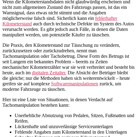
Wenn die Kilometerstandsdaten nicht glaubwürdig erscheinen und
nicht zum allgemeinen Zustand des Fahrzeugs passen, ist das ein
Warnsignal, dass etwas nicht stimmt und die Angaben
möglicherweise falsch sind. Sicherlich kann ein
fehlerhafter
Kilometerstand
auch durch technische Defekte im System des Autos
verursacht werden. Es gibt jedoch auch Fälle, in denen die Daten
manipuliert werden, um potenzielle Käufer zu täuschen.
Die Praxis, den Kilometerstand zur Täuschung zu verändern,
zurückzusetzen oder zurückzudrehen, nennt man
Tachomanipulation oder Tachobetrug. Diese Form des Betrugs ist
seit Langem ein bekanntes Problem – bereits zu Zeiten
mechanischer Kilometerzähler war sie weit verbreitet und besteht bis
heute, auch im
digitalen Zeitalter.
Die Absicht der Betrüger bleibt
die gleiche; nur die Methoden haben sich weiterentwickelt – heute
greifen sie auf komplexe
Softwaremanipulationen
zurück, um
moderne Fahrzeuge zu täuschen.
Hier ist eine Liste von Situationen, in denen Verdacht auf
Tachomanipulation bestehen kann:
Unerhebliche Abnutzung von Pedalen, Sitzen, Fußmatten und
Reifen.
Lückenhafte und unzuverlässige Serviceunterlagen
Fehlende Angaben zum Kilometerstand in den Unterlagen