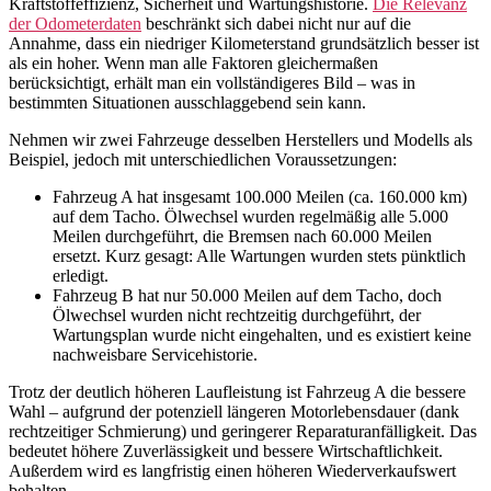
Kraftstoffeffizienz, Sicherheit und Wartungshistorie.
Die Relevanz
der Odometerdaten
beschränkt sich dabei nicht nur auf die
Annahme, dass ein niedriger Kilometerstand grundsätzlich besser ist
als ein hoher. Wenn man alle Faktoren gleichermaßen
berücksichtigt, erhält man ein vollständigeres Bild – was in
bestimmten Situationen ausschlaggebend sein kann.
Nehmen wir zwei Fahrzeuge desselben Herstellers und Modells als
Beispiel, jedoch mit unterschiedlichen Voraussetzungen:
Fahrzeug A hat insgesamt 100.000 Meilen (ca. 160.000 km)
auf dem Tacho. Ölwechsel wurden regelmäßig alle 5.000
Meilen durchgeführt, die Bremsen nach 60.000 Meilen
ersetzt. Kurz gesagt: Alle Wartungen wurden stets pünktlich
erledigt.
Fahrzeug B hat nur 50.000 Meilen auf dem Tacho, doch
Ölwechsel wurden nicht rechtzeitig durchgeführt, der
Wartungsplan wurde nicht eingehalten, und es existiert keine
nachweisbare Servicehistorie.
Trotz der deutlich höheren Laufleistung ist Fahrzeug A die bessere
Wahl – aufgrund der potenziell längeren Motorlebensdauer (dank
rechtzeitiger Schmierung) und geringerer Reparaturanfälligkeit. Das
bedeutet höhere Zuverlässigkeit und bessere Wirtschaftlichkeit.
Außerdem wird es langfristig einen höheren Wiederverkaufswert
behalten.