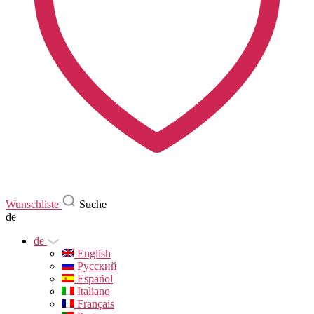
Wunschliste
Suche
de
de
English
Русский
Español
Italiano
Français